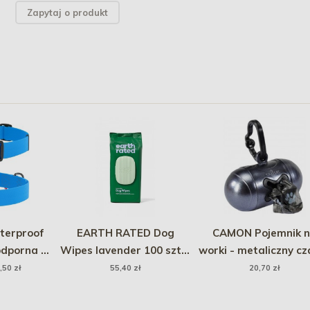
Zapytaj o produkt
erproof
EARTH RATED Dog
CAMON Pojemnik 
dporna z
Wipes lavender 100 szt. -
worki - metaliczny cz
rtem,
lawendowe chusteczki
,50 zł
55,40 zł
20,70 zł
ra fastex
kompostowalne
ski