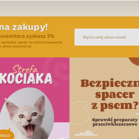
na zakupy!
ewslettera zyskasz 3%
ra wyrażasz zgodę na przechowywanie
z sklep zoozone.pl.