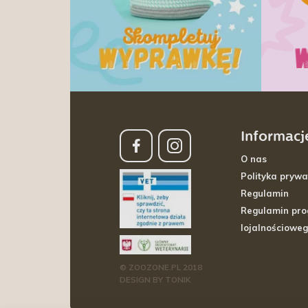
Informacj
O nas
Polityka prywa
Regulamin
Regulamin pr
lojalnościowe
© ZOOZONE.PL 2018
DESIGN BY TONIK