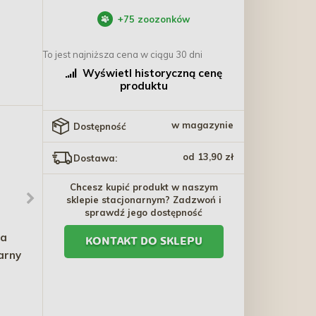
+
75
zoozonków
To jest najniższa cena w ciągu 30 dni
Wyświetl historyczną cenę
produktu
w magazynie
Dostępność
od 13,90 zł
Dostawa:
Chcesz kupić produkt w naszym
sklepie stacjonarnym? Zadzwoń i
sprawdź jego dostępność
na
SANABELLE Hairball
BRIT CARE Mini Lamb
KONTAKT DO SKLEPU
arny
Snack 20g
Puppies 85g (saszetka)
3,10 zł
5,00 zł