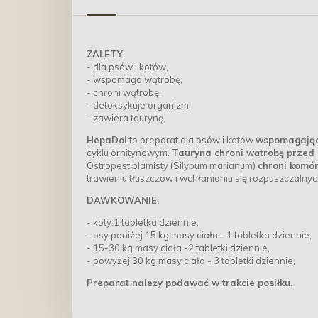
ZALETY:
- dla psów i kotów,
- wspomaga wątrobę,
- chroni wątrobę,
- detoksykuje organizm,
- zawiera taurynę,
HepaDol
to preparat dla psów i kotów
wspomagający
cyklu ornitynowym.
Tauryna chroni wątrobę przed 
Ostropest plamisty (Silybum marianum)
chroni komór
trawieniu tłuszczów i wchłanianiu się rozpuszczalnyc
DAWKOWANIE:
- koty:1 tabletka dziennie,
- psy:poniżej 15 kg masy ciała - 1 tabletka dziennie,
- 15-30 kg masy ciała -2 tabletki dziennie,
- powyżej 30 kg masy ciała - 3 tabletki dziennie,
Preparat należy podawać w trakcie posiłku.