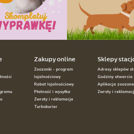
e
Zakupy online
Sklepy stac
Zoozonki - program
Adresy sklepów st
tności
lojalnościowy
Godziny otwarcia
Rabat lojalnościowy
Aplikacja zoozone
ogramu
Płatność i wysyłka
Zwroty i reklamac
go
Zwroty i reklamacje
Turbokurier