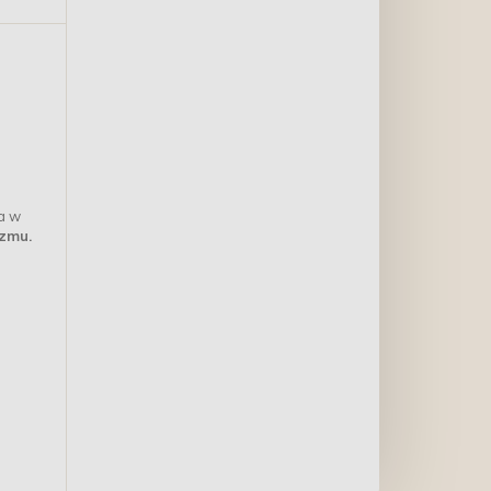
a w
zmu.