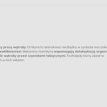
 pracę wątroby.
Ornityna to aminokwas niezbędny w syntezie mocznik
zwłóknieniem.
Metionina i karnityna
wspomagają detoksykację organi
ki wątroby przed czynnikami toksycznymi.
Fosfolipidy biorą udział w
h w nich witamin.