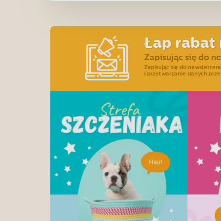
Łap rabat 
Zapisując się do n
Zapisując się do newslette
i przetwarzanie danych prze