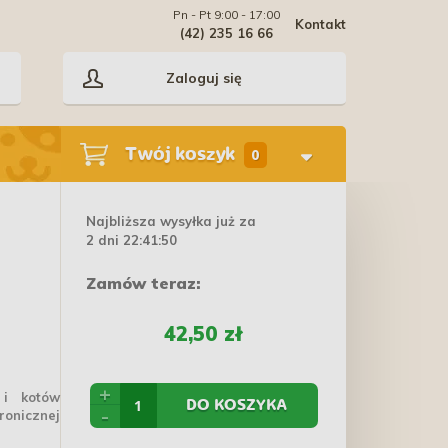
Pn - Pt 9:00 - 17:00
Kontakt
(42) 235 16 66
Zaloguj się
Twój koszyk
0
Najbliższa wysyłka już za
2 dni 22:41:49
Zamów teraz:
42,50 zł
+
 i kotów
DO KOSZYKA
-
onicznej