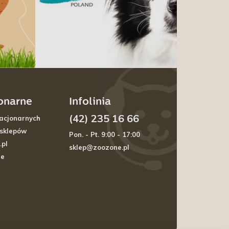
jonarne
Infolinia
(42) 235 16 66
acjonarnych
 sklepów
Pon. - Pt. 9:00 - 17:00
.pl
sklep@zoozone.pl
je