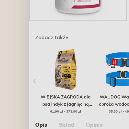
Zobacz także
WIEJSKA ZAGRODA dla
WAUDOG Wat
psa Indyk z jagnięciną
obroża wodoo
rozmiar chrupek: M
QR-paszpo
61,90 zł - 373,90 zł
35,50 zł - 49
metalowa klam
Opis
Skład
Opinie
- niebie