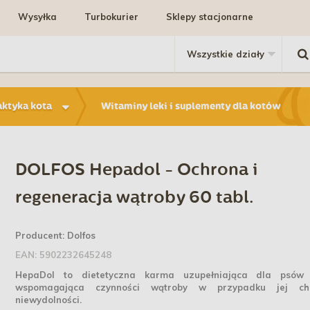
Wysyłka
Turbokurier
Sklepy stacjonarne
aktyka kota
Witaminy leki i suplementy dla kotów
DOLFOS Hepadol - Ochrona i
regeneracja wątroby 60 tabl.
Producent:
Dolfos
EAN:
5902232645248
HepaDol to dietetyczna karma uzupełniająca dla psów
wspomagająca czynności wątroby w przypadku jej chr
niewydolności.