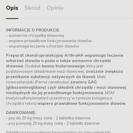
Opis
Skład
Opinie
INFORMACJE O PRODUKCIE:
- wzmacnia chrząstkę stawową
- wspiera prawidłowe funkcjonowanie stawów
- wspomaga leczenie schorzeń stawów
Preparat chondroprotekcyjny ArthroHA wspomaga leczenie
schorzeń stawów u psów a także wzmacnia chrząstki
stawowe.
Dodatek
kwasu hialuronowego
, który jest
podstawowym składnikiem mazi stawowej,
znacznie zwiększa
przenikanie substancji odżywczych do tkanek.
Małż
nowozelandzki (Perna canaliculus)
zawiera GAG
(glikozaminoglikany) czyli składnik chrząstki i mazi stawowej
niezbędnych do jej prawidłowego funkcjonowania.
MSM
(metylosulfonylometan) uczestniczy w syntezie kolagenu a
chrząstka rekina
wspiera prawidłowe funkcjonowanie stawów.
DAWKOWANIE:
- psy do 20 kg masy ciała - 1 tabletka dziennie
- psy powyżej 20 kg masy ciała - 2 tabletki dziennie
Tabletki można podawać bezpośrednio do jamy ustnej lub