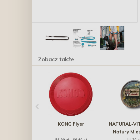
Zobacz także
KONG Flyer
NATURAL-VIT
Natury Mie
ziołowa - ch
56,90 zł - 66,40 zł
11,20 z