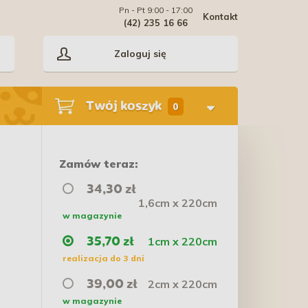
Pn - Pt 9:00 - 17:00
Kontakt
(42) 235 16 66
Zaloguj się
Twój koszyk
0
Zamów teraz:
34,30 zł
1,6cm x 220cm
w magazynie
1cm x 220cm
35,70 zł
realizacja do 3 dni
2cm x 220cm
39,00 zł
w magazynie