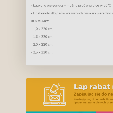
- Łatwa w pielęgnacji – można prać w pralce w 30°C
- Doskonała dla psów wszystkich ras – uniwersalna 
ROZMIARY:
- 1,0 x 220 cm,
- 1,6 x 220 cm,
- 2,0 x 220 cm,
- 2,5 x 220 cm.
Łap rabat 
Zapisując się do n
Zapisując się do newslette
i przetwarzanie danych prze