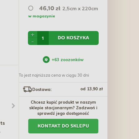
2,5cm x 220cm
46,10 zł
w magazynie
+
DO KOSZYKA
-
+
63
zoozonków
To jest najniższa cena w ciągu 30 dni
od 13,90 zł
Dostawa:
Chcesz kupić produkt w naszym
sklepie stacjonarnym? Zadzwoń i
sprawdź jego dostępność
ets
OASY Kot Kurczak z
AMIPLAY Smycz
KONTAKT DO SKLEPU
serem 70g (puszka)
regulowana 6 in 1 Lincoln
- Czarna
6,90 zł
66,99 zł - 73,79 zł