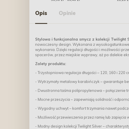
Opis
Opinie
Stylowa i funkcjonalna smycz z kolekcji Twilight S
nowoczesny design. Wykonana z wysokogatunkowej, 
wykonania. Dzięki regulacji długości i możliwości pr
spacerów, przez miejskie wyprawy, aż po dalekie eks
Zalety produktu:
- Trzystopniowa regulacja długości – 120, 160 i 22
- Wytrzymały metalowy karabińczyk – gwarantuje be
- Dwustronna taśma polipropylenowa – połączenie trwa
- Mocne przeszycia – zapewniają solidność i odporn
- Wygodny uchwyt – komfort trzymania nawet podc
- Możliwość przewieszenia przez ramię lub zapięcia 
- Modny design kolekcji Twilight Silver – charaktery