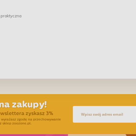
i praktyczna
na zakupy!
ewslettera zyskasz 3%
ra wyrażasz zgodę na przechowywanie
z sklep zoozone.pl.