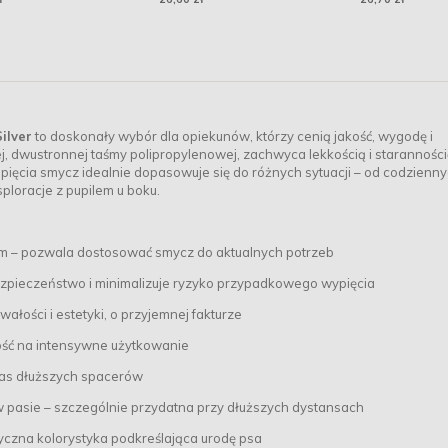
Hydrolyzed 400g P
Uszkodzenie
ilver
to doskonały wybór dla opiekunów, którzy cenią jakość, wygodę i
dwustronnej taśmy polipropylenowej, zachwyca lekkością i starannośc
zepięcia smycz idealnie dopasowuje się do różnych sytuacji – od codzienn
ploracje z pupilem u boku.
0 cm – pozwala dostosować smycz do aktualnych potrzeb
zpieczeństwo i minimalizuje ryzyko przypadkowego wypięcia
łości i estetyki, o przyjemnej fakturze
ość na intensywne użytkowanie
zas dłuższych spacerów
w pasie – szczególnie przydatna przy dłuższych dystansach
styczna kolorystyka podkreślająca urodę psa