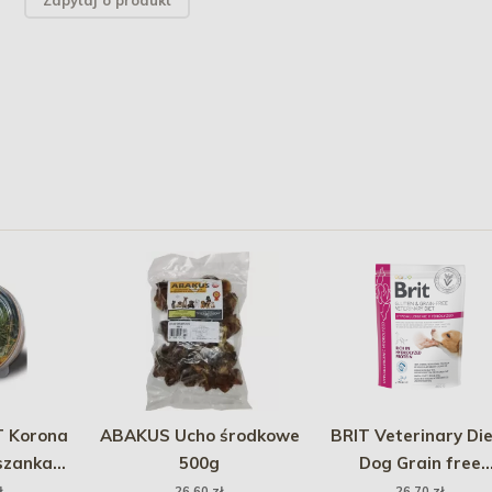
Zapytaj o produkt
 Korona
ABAKUS Ucho środkowe
BRIT Veterinary Di
szanka
500g
Dog Grain free
omik 70g
Hypoallergenic
ł
26,60 zł
26,70 zł