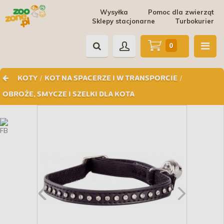
Wysyłka
Pomoc dla zwierząt
Sklepy stacjonarne
Turbokurier
0
/
/
KOTY
KOT NA SPACERZE I W TRANSPORCIE
OBROŻE, SMYCZE I SZELKI DLA KOTA