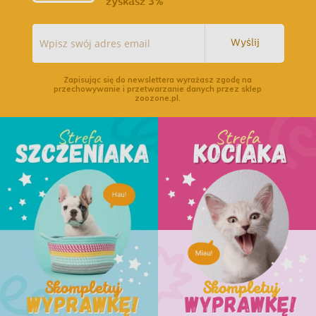
zyskasz 3%
Wyślij
Zapisując się do newslettera wyrażasz zgodę na
przechowywanie i przetwarzanie danych przez sklep
zoozone.pl.