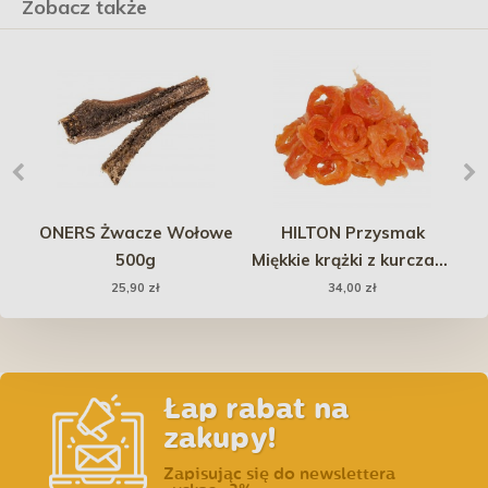
Zobacz także
nd
ONERS Żwacze Wołowe
HILTON Przysmak
ON
500g
Miękkie krążki z kurczaka
ist
500g
25,90 zł
34,00 zł
Łap rabat na
zakupy!
Zapisując się do newslettera