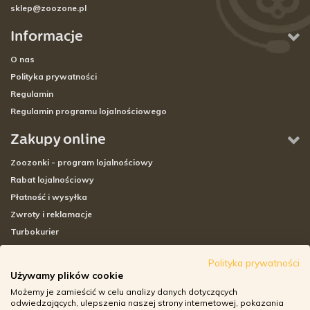
sklep@zoozone.pl
Informacje
O nas
Polityka prywatności
Regulamin
Regulamin programu lojalnościowego
Zakupy online
Zoozonki - program lojalnościowy
Rabat lojalnościowy
Płatność i wysyłka
Zwroty i reklamacje
Turbokurier
Sklepy stacjonarne
Polityka prywatności
Używamy plików cookie
Adresy sklepów stacjonarnych
Możemy je zamieścić w celu analizy danych dotyczących
Godziny otwarcia sklepów
odwiedzających, ulepszenia naszej strony internetowej, pokazania