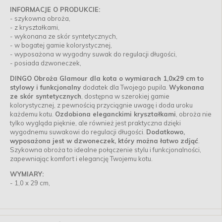
INFORMACJE O PRODUKCIE:
- szykowna obroża,
- z kryształkami,
- wykonana ze skór syntetycznych,
- w bogatej gamie kolorystycznej,
- wyposażona w wygodny suwak do regulacji długości,
- posiada dzwoneczek,
DINGO Obroża Glamour dla kota o wymiarach 1,0x29 cm to
stylowy i funkcjonalny
dodatek dla Twojego pupila.
Wykonana
ze skór syntetycznych
, dostępna w szerokiej gamie
kolorystycznej, z pewnością przyciągnie uwagę i doda uroku
każdemu kotu.
Ozdobiona eleganckimi kryształkami
, obroża nie
tylko wygląda pięknie, ale również jest praktyczna dzięki
wygodnemu suwakowi do regulacji długości.
Dodatkowo,
wyposażona jest w dzwoneczek, który można łatwo zdjąć
.
Szykowna obroża to idealne połączenie stylu i funkcjonalności,
zapewniając komfort i elegancję Twojemu kotu.
WYMIARY:
- 1,0 x 29 cm,