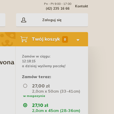
Pn - Pt 9:00 - 17:00
Kontakt
(42) 235 16 66
Zaloguj się
Twój koszyk
0
Zamów w ciągu:
12:18:15
rwona
a dzisiaj wyślemy paczkę!
Zamów teraz:
27,00 zł
2,0cm x 50cm (33-41cm)
w magazynie
27,10 zł
2,0cm x 45cm (28-36cm)