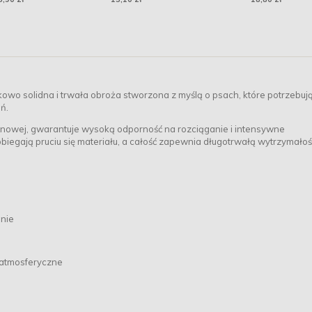
kowo solidna i trwała obroża stworzona z myślą o psach, które potrzebuj
ń.
nowej, gwarantuje wysoką odporność na rozciąganie i intensywne
egają pruciu się materiału, a całość zapewnia długotrwałą wytrzymałoś
anie
 atmosferyczne