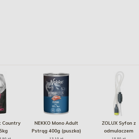
 Country
NEKKO Mono Adult
ZOLUX Syfon z
5kg
Pstrąg 400g (puszka)
odmulaczem
3,90 zł
13,10 zł
18,80 zł