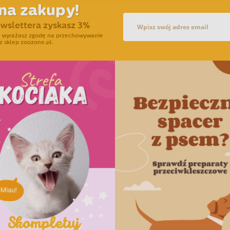
na zakupy!
ewslettera zyskasz 3%
ra wyrażasz zgodę na przechowywanie
z sklep zoozone.pl.