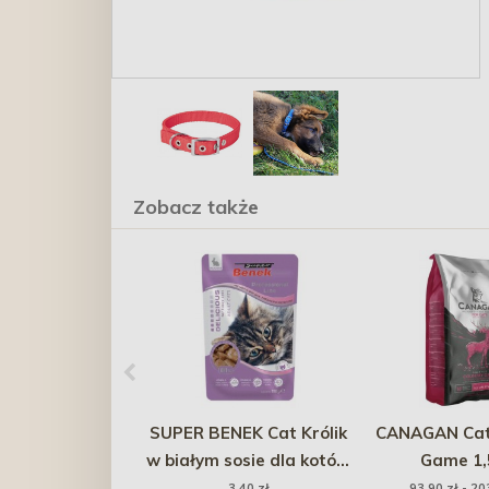
Zobacz także
SUPER BENEK Cat Królik
CANAGAN Cat
w białym sosie dla kotów
Game 1,
wybrednych 100g
3,40 zł
93,90 zł - 20