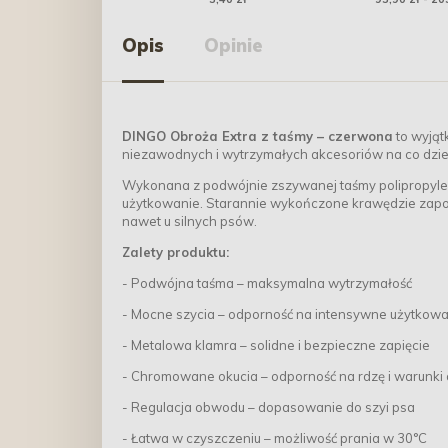
Opis
Opinie
DINGO Obroża Extra z taśmy – czerwona
to wyjąt
niezawodnych i wytrzymałych akcesoriów na co dzie
Wykonana z podwójnie zszywanej taśmy polipropyle
użytkowanie. Starannie wykończone krawędzie zapobi
nawet u silnych psów.
Zalety produktu:
- Podwójna taśma – maksymalna wytrzymałość
- Mocne szycia – odporność na intensywne użytkow
- Metalowa klamra – solidne i bezpieczne zapięcie
- Chromowane okucia – odporność na rdzę i warunki
- Regulacja obwodu – dopasowanie do szyi psa
- Łatwa w czyszczeniu – możliwość prania w 30°C