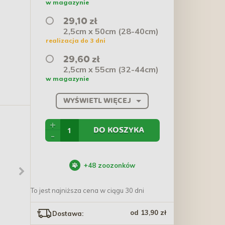
w magazynie
29,10 zł
2,5cm x 50cm (28-40cm)
realizacja do 3 dni
29,60 zł
2,5cm x 55cm (32-44cm)
w magazynie
WYŚWIETL WIĘCEJ
+
DO KOSZYKA
-
+
48
zoozonków
To jest najniższa cena w ciągu 30 dni
DINGO Smycz przepinana
BALTICA NUTRACEUTIC
1,6 x 200 - 400 cm -
Hypoallergenic Lamb and
od 13,90 zł
Dostawa:
czarny
Rice dla psów ras dużych
53,20 zł
219,54 zł