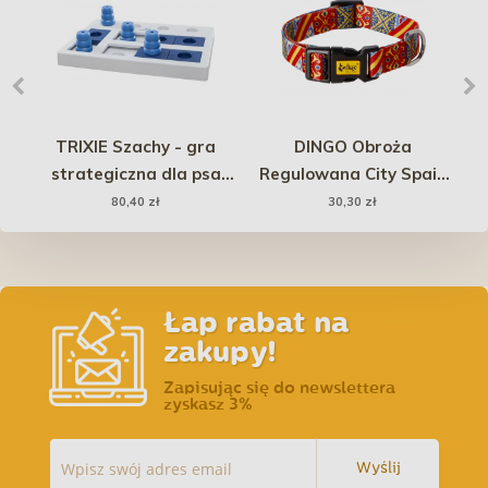
R
TRIXIE Szachy - gra
DINGO Obroża
DR
strategiczna dla psa
Regulowana City Spain
2
Dog Activity
2,0 x 45cm
o
80,40 zł
30,30 zł
Łap rabat na
zakupy!
Zapisując się do newslettera
zyskasz 3%
Wyślij