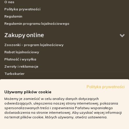
O nas
Polityka prywatności
Regulamin
Regulamin programu lojalnościowego
Zakupy online
Zoozonki - program lojalnościowy
Rabat lojalnościowy
Płatność i wysyłka
Zwroty i reklamacje
Turbokurier
Sklepy stacjonarne
Polityka prywatności
Używamy plików cookie
Adresy sklepów stacjonarnych
Możemy je zamieścić w celu analizy danych dotyczących
Godziny otwarcia sklepów
odwiedzających, ulepszenia naszej strony internetowej, pokazania
spersonalizowanych treści i zapewnienia Państwu wspaniałego
Aplikacja zoozone.pl
doświadczenia na stronie internetowej. Aby uzyskać więcej informacji
Zwroty i reklamacje
na temat plików cookie, których używamy, otwórz ustawienia.