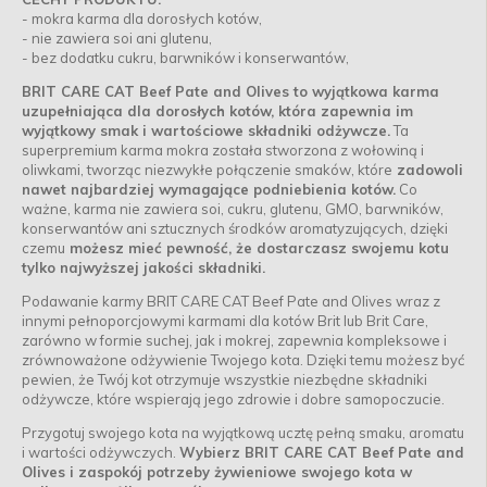
- mokra karma dla dorosłych kotów,
- nie zawiera soi ani glutenu,
- bez dodatku cukru, barwników i konserwantów,
BRIT CARE CAT Beef Pate and Olives to wyjątkowa karma
uzupełniająca dla dorosłych kotów, która zapewnia im
wyjątkowy smak i wartościowe składniki odżywcze.
Ta
superpremium karma mokra została stworzona z wołowiną i
oliwkami, tworząc niezwykłe połączenie smaków, które
zadowoli
nawet najbardziej wymagające podniebienia kotów.
Co
ważne, karma nie zawiera soi, cukru, glutenu, GMO, barwników,
konserwantów ani sztucznych środków aromatyzujących, dzięki
czemu
możesz mieć pewność, że dostarczasz swojemu kotu
tylko najwyższej jakości składniki.
Podawanie karmy BRIT CARE CAT Beef Pate and Olives wraz z
innymi pełnoporcjowymi karmami dla kotów Brit lub Brit Care,
zarówno w formie suchej, jak i mokrej, zapewnia kompleksowe i
zrównoważone odżywienie Twojego kota. Dzięki temu możesz być
pewien, że Twój kot otrzymuje wszystkie niezbędne składniki
odżywcze, które wspierają jego zdrowie i dobre samopoczucie.
Przygotuj swojego kota na wyjątkową ucztę pełną smaku, aromatu
i wartości odżywczych.
Wybierz BRIT CARE CAT Beef Pate and
Olives i zaspokój potrzeby żywieniowe swojego kota w