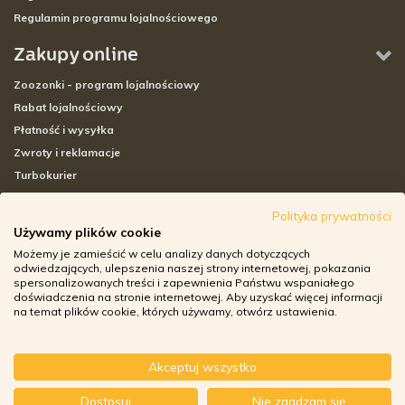
Regulamin programu lojalnościowego
Zakupy online
Zoozonki - program lojalnościowy
Rabat lojalnościowy
Płatność i wysyłka
Zwroty i reklamacje
Turbokurier
Sklepy stacjonarne
Polityka prywatności
Używamy plików cookie
Adresy sklepów stacjonarnych
Możemy je zamieścić w celu analizy danych dotyczących
Godziny otwarcia sklepów
odwiedzających, ulepszenia naszej strony internetowej, pokazania
spersonalizowanych treści i zapewnienia Państwu wspaniałego
Aplikacja zoozone.pl
doświadczenia na stronie internetowej. Aby uzyskać więcej informacji
Zwroty i reklamacje
na temat plików cookie, których używamy, otwórz ustawienia.
Akceptuj wszystko
© ZOOZONE.PL 2018
Dostosuj
Nie zgadzam się