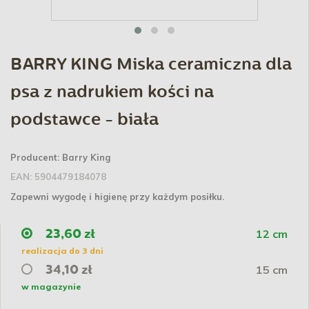
BARRY KING Miska ceramiczna dla
psa z nadrukiem kości na
podstawce - biała
Producent:
Barry King
EAN:
5904479184078
Zapewni wygodę i higienę przy każdym posiłku
.
12 cm
23,60 zł
realizacja do 3 dni
15 cm
34,10 zł
w magazynie