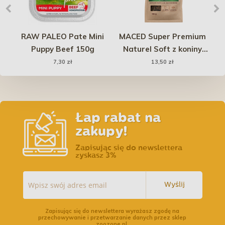
RAW PALEO Pate Mini
MACED Super Premium
8
Puppy Beef 150g
Naturel Soft z koniny
100g
7,30 zł
13,50 zł
Łap rabat na
zakupy!
Zapisując się do newslettera
zyskasz 3%
Wyślij
Zapisując się do newslettera wyrażasz zgodę na
przechowywanie i przetwarzanie danych przez sklep
zoozone.pl.