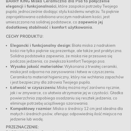
BARRY KING Miska Ceramiczna dla Psa to połączenie
elegancji i funkcjonalności,
które zaspokoi potrzeby Twojego
pupila, jednocześnie dodając stylu każdemu wnętrzu. Ta pięknie
zaprojektowana ozdobiona uroczym nadrukiem kości, jest
umieszczona na solidnej podstawce, co
zapewnia jej
dodatkową stabilność i komfort użytkowania.
CECHY PRODUKTU:
Elegancki i funkcjonalny design:
Biała miska z nadrukiem
kości nie tylko pięknie się prezentuje, ale także jest praktyczna.
Solidna podstawka zapewnia, że miska nie przesuwa się
podczas jedzenia, co zwiększa komfort Twojego psa.
Wysoka jakość materiałów:
Wykonana z trwałej ceramiki,
miska jest odporna na zarysowania i łatwa w czyszczeniu.
Ceramika to materiał higieniczny, który nie wchłania zapachów
i jest bezpieczny dla zdrowia Twojego pupila.
Łatwość w czyszczeniu:
Miskę można myć zarówno ręcznie,
jak i w zmywarce, co ułatwia utrzymanie jej w czystości. Gładka
powierzchnia zapobiega osadzaniu się resztek jedzenia, co
eliminuje potrzebę uciążliwego szorowania.
Kompaktowy rozmiar:
Miska o średnicy 12 cm jest idealna dla
małych i średnich psów, oferując odpowiednią ilość miejsca na
jedzenie lub wodę.
PRZEZNACZENIE: