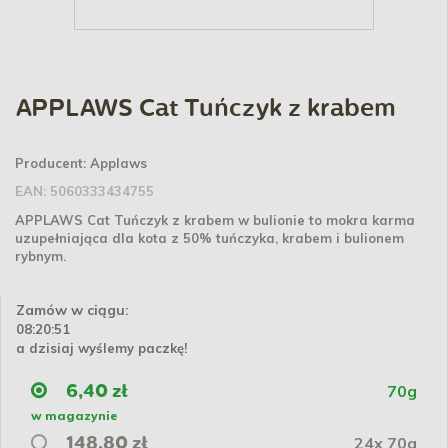
APPLAWS Cat Tuńczyk z krabem
Producent:
Applaws
EAN:
5060333434755
APPLAWS Cat Tuńczyk z krabem w bulionie to mokra karma
uzupełniająca dla kota z 50% tuńczyka, krabem i bulionem
rybnym.
Zamów w ciągu:
08:20:51
a dzisiaj wyślemy paczkę!
70g
6,40 zł
w magazynie
24x 70g
148,80 zł