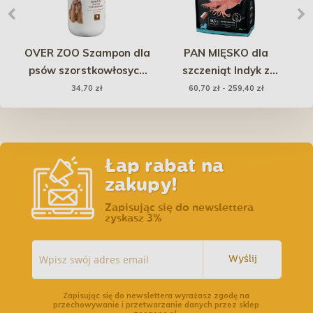
ion
OVER ZOO Szampon dla
PAN MIĘSKO dla
B
psów szorstkowłosych
szczeniąt Indyk z
B
250ml
kalmarami - rozmiar
34,70 zł
60,70 zł - 259,40 zł
chrupek M
Łap rabat na
zakupy!
Zapisując się do newslettera
zyskasz 3%
Wyślij
Zapisując się do newslettera wyrażasz zgodę na
przechowywanie i przetwarzanie danych przez sklep