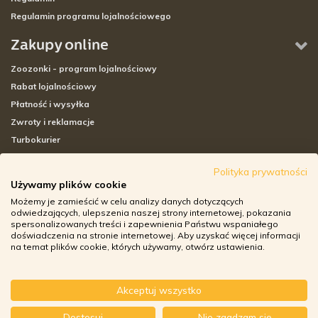
Regulamin programu lojalnościowego
Zakupy online
Zoozonki - program lojalnościowy
Rabat lojalnościowy
Płatność i wysyłka
Zwroty i reklamacje
Turbokurier
Sklepy stacjonarne
Polityka prywatności
Używamy plików cookie
Adresy sklepów stacjonarnych
Możemy je zamieścić w celu analizy danych dotyczących
Godziny otwarcia sklepów
odwiedzających, ulepszenia naszej strony internetowej, pokazania
spersonalizowanych treści i zapewnienia Państwu wspaniałego
Aplikacja zoozone.pl
doświadczenia na stronie internetowej. Aby uzyskać więcej informacji
Zwroty i reklamacje
na temat plików cookie, których używamy, otwórz ustawienia.
Akceptuj wszystko
© ZOOZONE.PL 2018
-
+
Dostosuj
Nie zgadzam się
DO KOSZYKA