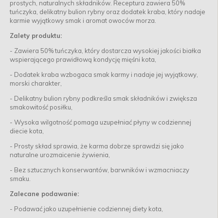
prostych, naturalnych składników. Receptura zawiera 50%
tuńczyka, delikatny bulion rybny oraz dodatek kraba, który nadaje
karmie wyjątkowy smak i aromat owoców morza.
Zalety produktu:
-
Zawiera 50% tuńczyka, który dostarcza wysokiej jakości białka
wspierającego prawidłową kondycję mięśni kota,
-
Dodatek kraba wzbogaca smak karmy i nadaje jej wyjątkowy,
morski charakter,
-
Delikatny bulion rybny podkreśla smak składników i zwiększa
smakowitość posiłku,
-
Wysoka wilgotność pomaga uzupełniać płyny w codziennej
diecie kota,
-
Prosty skład sprawia, że karma dobrze sprawdzi się jako
naturalne urozmaicenie żywienia,
-
Bez sztucznych konserwantów, barwników i wzmacniaczy
smaku.
Zalecane podawanie:
-
Podawać jako uzupełnienie codziennej diety kota,