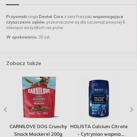
Przysmaki
ringa
Dental Care
z serii Freszaki
wspomagające
czyszczenie zębów
, przeznaczone są dla szczeniąt powyżej 6
miesiąca wszystkich ras psów.
W opakowaniu:
30 szt.
Zobacz także
e
CARNILOVE DOG Crunchy
HOLISTA Calcium Citrate
O
e
Snack Mackerel 200g
- Cytrynian wapnia