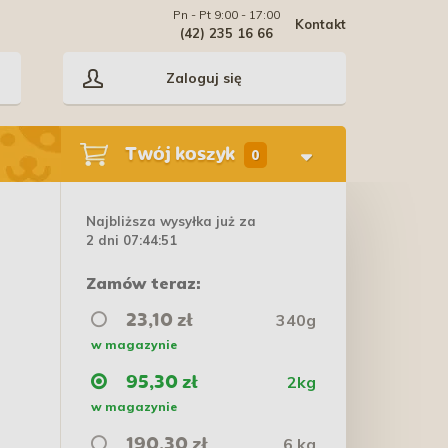
Pn - Pt 9:00 - 17:00
Kontakt
(42) 235 16 66
Zaloguj się
Twój koszyk
0
Najbliższa wysyłka już za
2 dni 07:44:50
Zamów teraz:
340g
23,10 zł
w magazynie
2kg
95,30 zł
w magazynie
6 kg
190,30 zł