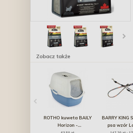
Zobacz także
ROTHO kuweta BAILY
BARRY KING S
Horizon -
psa wzór L
błękitny/piaskowy
regulowana 
63,50 zł
147,20 zł - 17