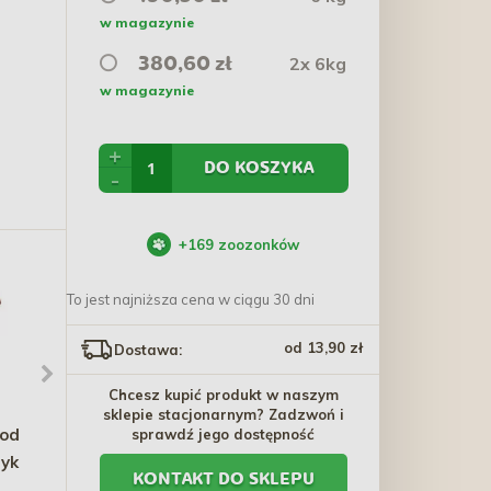
w magazynie
2x 6kg
380,60 zł
w magazynie
+
DO KOSZYKA
-
+
169
zoozonków
To jest najniższa cena w ciągu 30 dni
od 13,90 zł
Dostawa:
Chcesz kupić produkt w naszym
sklepie stacjonarnym? Zadzwoń i
od
ROYAL CANIN Hair & Skin
TRIXIE Futbolówka na
sprawdź jego dostępność
tyk
Care karma mokra,
sznurku - ⌀ 6cm / 100cm
KONTAKT DO SKLEPU
plasterki w sosie dla
7,40 zł - 290,40 zł
14,80 zł