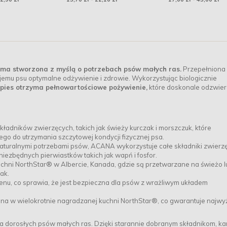
ma stworzona z myślą o potrzebach psów małych ras.
Przepełniona
jemu psu optymalne odżywienie i zdrowie. Wykorzystując biologicznie
pies otrzyma pełnowartościowe pożywienie,
które doskonale odzwier
adników zwierzęcych, takich jak świeży kurczak i morszczuk, które
go do utrzymania szczytowej kondycji fizycznej psa.
aturalnymi potrzebami psów, ACANA wykorzystuje całe składniki zwierz
niezbędnych pierwiastków takich jak wapń i fosfor.
uchni NorthStar® w Albercie, Kanada, gdzie są przetwarzane na świeżo l
ak.
tenu, co sprawia, że jest bezpieczna dla psów z wrażliwym układem
 w wielokrotnie nagradzanej kuchni NorthStar®, co gwarantuje najwy
 dorosłych psów małych ras. Dzięki starannie dobranym składnikom, k