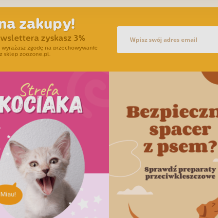
na zakupy!
ewslettera zyskasz 3%
ra wyrażasz zgodę na przechowywanie
z sklep zoozone.pl.