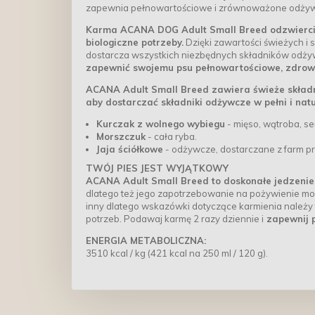
zapewnia pełnowartościowe i zrównoważone odżywi
Karma ACANA DOG Adult Small Breed odzwierciedl
biologiczne potrzeby.
Dzięki zawartości świeżych i s
dostarcza wszystkich niezbędnych składników odżyw
zapewnić swojemu psu pełnowartościowe, zdrowe
ACANA Adult Small Breed zawiera świeże składnik
aby dostarczać składniki odżywcze w pełni i natu
Kurczak z wolnego wybiegu
- mięso, wątroba, se
Morszczuk
- cała ryba.
Jaja ściółkowe
- odżywcze, dostarczane z farm p
TWÓJ PIES JEST WYJĄTKOWY
ACANA Adult Small Breed to doskonałe jedzenie
dlatego też jego zapotrzebowanie na pożywienie może
inny dlatego wskazówki dotyczące karmienia należy t
potrzeb. Podawaj karmę 2 razy dziennie i
zapewnij p
ENERGIA METABOLICZNA:
3510 kcal / kg (421 kcal na 250 ml / 120 g).