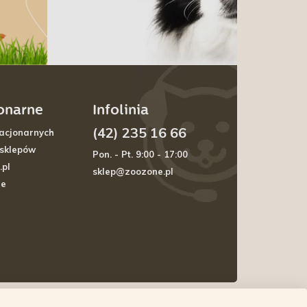
jonarne
Infolinia
(42) 235 16 66
acjonarnych
 sklepów
Pon. - Pt. 9:00 - 17:00
.pl
sklep@zoozone.pl
je