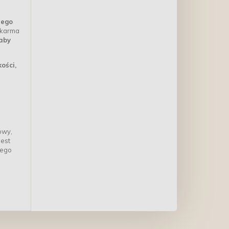
jego
, karma
aby
ości,
owy,
jest
jego