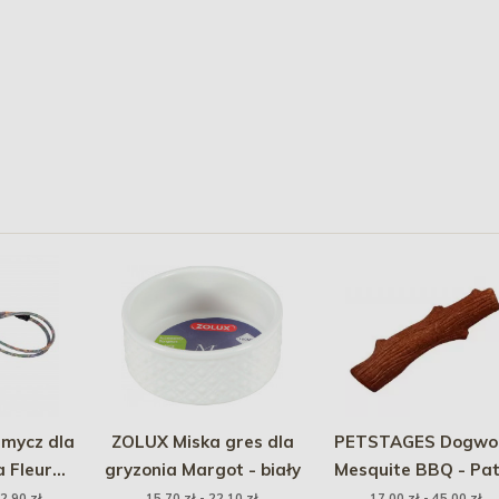
mycz dla
ZOLUX Miska gres dla
PETSTAGES Dogwo
a Fleur
gryzonia Margot - biały
Mesquite BBQ - Pa
okrągła
2,90 zł
15,70 zł - 22,10 zł
17,00 zł - 45,00 zł