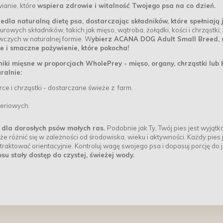
anie, które
wspiera zdrowie i witalność Twojego psa na co dzień.
a naturalną dietę psa, dostarczając składników, które spełniają 
urowych składników, takich jak mięso, wątroba, żołądki, kości i chrząstki
czych w naturalnej formie. W
ybierz ACANA DOG Adult Small Breed, 
 i smaczne pożywienie, które pokocha!
i mięsne w proporcjach WholePrey - mięso, organy, chrząstki lub k
ralnie:
rce i chrząstki - dostarczane świeże z farm.
reriowych.
 dla dorosłych psów małych ras.
Podobnie jak Ty, Twój pies jest wyjątk
 różnić się w zależności od środowiska, wieku i aktywności. Każdy pies 
raktować orientacyjnie. Kontroluj wagę swojego psa i dopasuj porcję do 
su stały dostęp do czystej, świeżej wody.