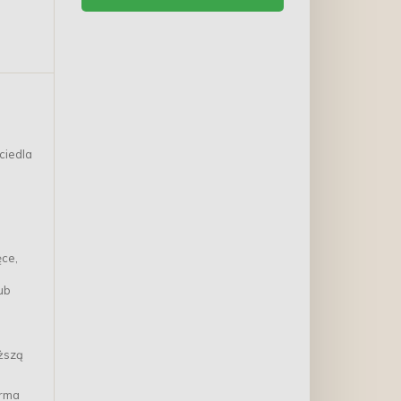
kotów dorosłych, lśniąca
sierść i zdrowa skóra
ciedla
ęce,
ub
ższą
arma