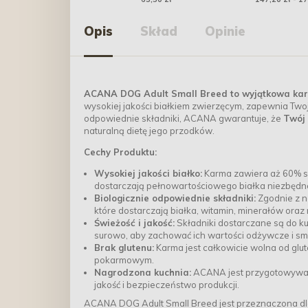
Opis
Skład
Opinie
ACANA DOG Adult Small Breed to wyjątkowa kar
wysokiej jakości białkiem zwierzęcym, zapewnia Two
odpowiednie składniki, ACANA gwarantuje, że
Twój 
naturalną dietę jego przodków.
Cechy Produktu:
Wysokiej jakości białko:
Karma zawiera aż 60% skł
dostarczają pełnowartościowego białka niezbędne
Biologicznie odpowiednie składniki:
Zgodnie z n
które dostarczają białka, witamin, minerałów oraz 
Świeżość i jakość:
Składniki dostarczane są do k
surowo, aby zachować ich wartości odżywcze i sm
Brak glutenu:
Karma jest całkowicie wolna od glu
pokarmowym.
Nagrodzona kuchnia:
ACANA jest przygotowywana
jakość i bezpieczeństwo produkcji.
ACANA DOG Adult Small Breed jest przeznaczona dla