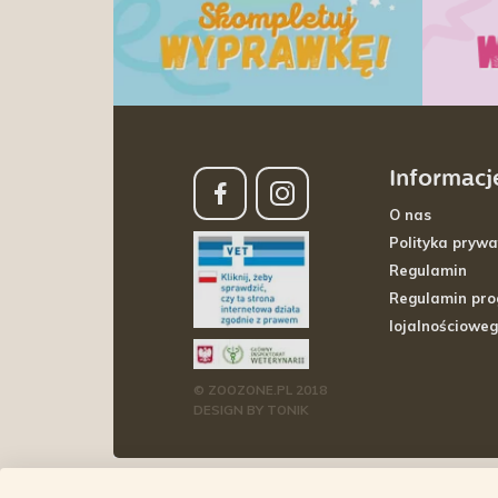
Informacj
O nas
Polityka prywa
Regulamin
Regulamin pr
lojalnościowe
© ZOOZONE.PL 2018
DESIGN BY TONIK