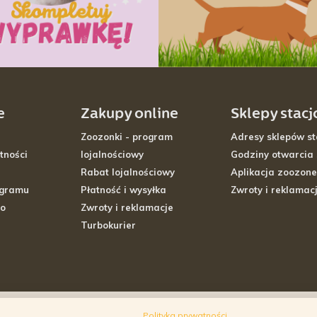
e
Zakupy online
Sklepy stac
Zoozonki - program
Adresy sklepów st
tności
lojalnościowy
Godziny otwarcia
Rabat lojalnościowy
Aplikacja zoozone
ogramu
Płatność i wysyłka
Zwroty i reklamac
go
Zwroty i reklamacje
Turbokurier
Polityka prywatności