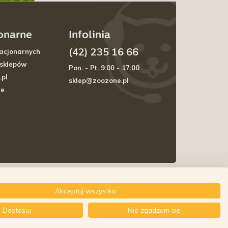
jonarne
Infolinia
(42) 235 16 66
acjonarnych
 sklepów
Pon. - Pt. 9:00 - 17:00
.pl
sklep@zoozone.pl
je
Akceptuj wszystko
Dostosuj
Nie zgadzam się