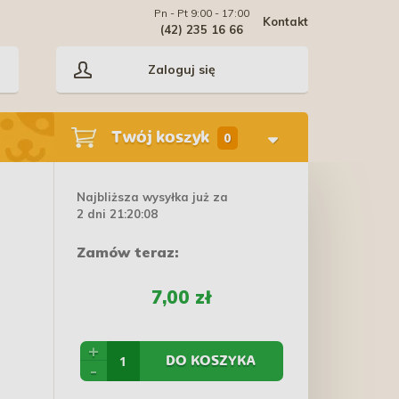
Pn - Pt 9:00 - 17:00
Kontakt
(42) 235 16 66
Zaloguj się
Twój koszyk
0
Najbliższa wysyłka już za
2 dni 21:20:08
Zamów teraz:
7,00 zł
+
DO KOSZYKA
-