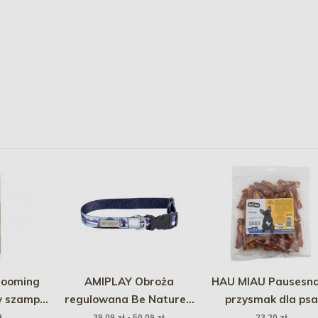
ooming
AMIPLAY Obroża
HAU MIAU Pausesn
y szampon
regulowana Be Nature -
przysmak dla psa
0g PROMO
Trails
paluszki z kaczką i s
ł
39,09 zł - 50,09 zł
23,20 zł