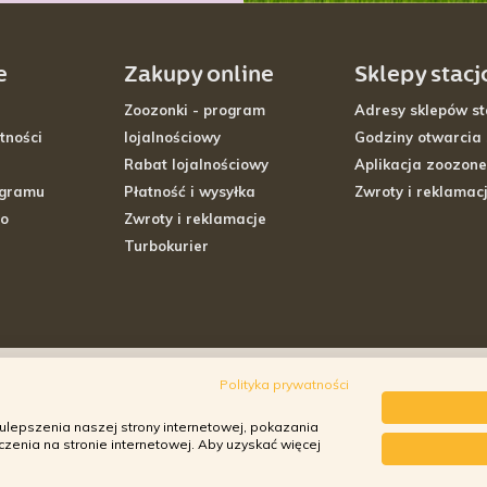
e
Zakupy online
Sklepy stac
Zoozonki - program
Adresy sklepów st
tności
lojalnościowy
Godziny otwarcia
Rabat lojalnościowy
Aplikacja zoozone
ogramu
Płatność i wysyłka
Zwroty i reklamac
go
Zwroty i reklamacje
Turbokurier
Polityka prywatności
ulepszenia naszej strony internetowej, pokazania
enia na stronie internetowej. Aby uzyskać więcej