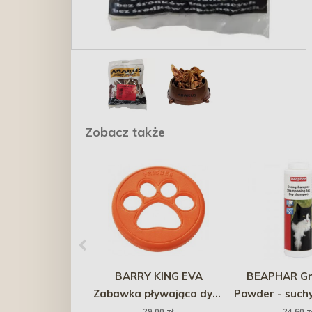
Zobacz także
BARRY KING EVA
BEAPHAR Gr
Zabawka pływająca dysk
Powder - such
z łapką 23,5 x 2,6 cm -
dla kota 15
29,00 zł
24,60 z