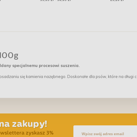
rmin
500g
100g
ddany specjalnemu procesowi suszenia.
osadzaniu się kamienia nazębnego. Doskonałe dla psów, które na długi 
na zakupy!
ewslettera zyskasz 3%