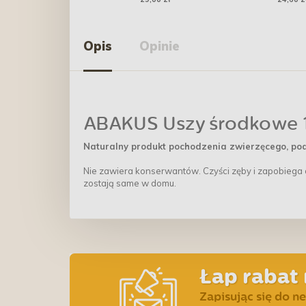
pomarańczowy
Krótki te
Opis
Opinie
ABAKUS Uszy środkowe 
Naturalny produkt pochodzenia zwierzęcego, po
Nie zawiera konserwantów. Czyści zęby i zapobiega 
zostają same w domu.
Łap rabat 
Zapisując się do n