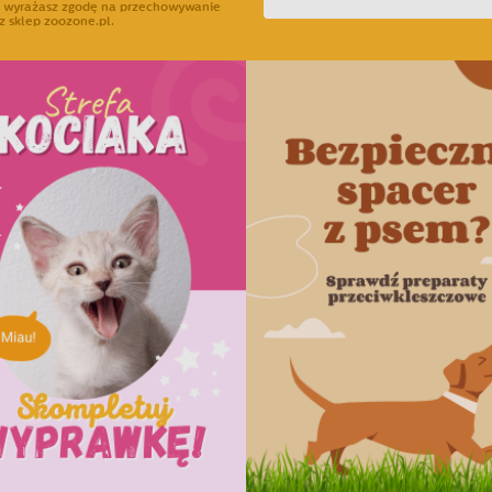
ra wyrażasz zgodę na przechowywanie
z sklep zoozone.pl.