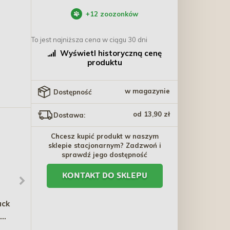
+
12
zoozonków
To jest najniższa cena w ciągu 30 dni
Wyświetl historyczną cenę
produktu
w magazynie
Dostępność
od 13,90 zł
Dostawa:
Chcesz kupić produkt w naszym
sklepie stacjonarnym? Zadzwoń i
sprawdź jego dostępność
KONTAKT DO SKLEPU
ack
TRIXIE Wieloryb Brunold
ZOLUX Nettoyant Yeux
Be Nordic 25 cm
Płyn do czyszczenia oczu
erem
100 ml PROMO Krótki
34,80 zł
13,90 zł