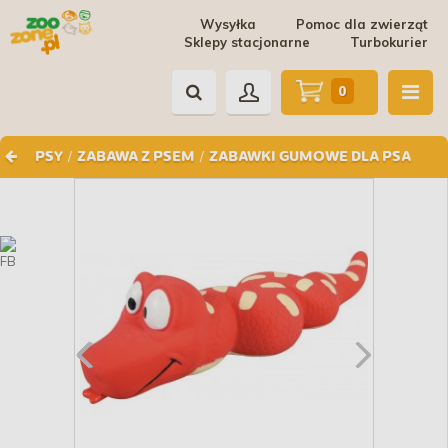
Wysyłka
Pomoc dla zwierząt
Sklepy stacjonarne
Turbokurier
0
/
/
PSY
ZABAWA Z PSEM
ZABAWKI GUMOWE DLA PSA