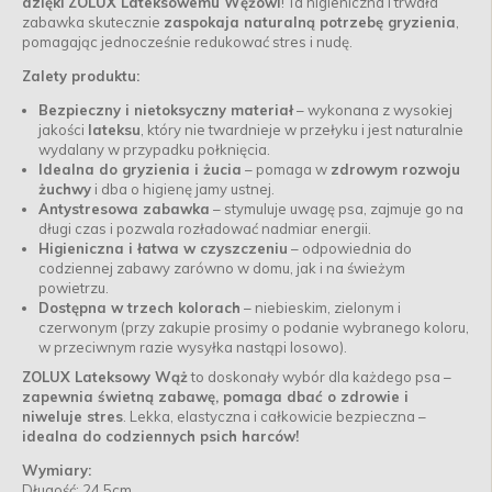
dzięki
ZOLUX Lateksowemu Wężowi
! Ta higieniczna i trwała
zabawka skutecznie
zaspokaja naturalną potrzebę gryzienia
,
pomagając jednocześnie redukować stres i nudę.
Zalety produktu:
Bezpieczny i nietoksyczny materiał
– wykonana z wysokiej
jakości
lateksu
, który nie twardnieje w przełyku i jest naturalnie
wydalany w przypadku połknięcia.
Idealna do gryzienia i żucia
– pomaga w
zdrowym rozwoju
żuchwy
i dba o higienę jamy ustnej.
Antystresowa zabawka
– stymuluje uwagę psa, zajmuje go na
długi czas i pozwala rozładować nadmiar energii.
Higieniczna i łatwa w czyszczeniu
– odpowiednia do
codziennej zabawy zarówno w domu, jak i na świeżym
powietrzu.
Dostępna w trzech kolorach
– niebieskim, zielonym i
czerwonym (przy zakupie prosimy o podanie wybranego koloru,
w przeciwnym razie wysyłka nastąpi losowo).
ZOLUX Lateksowy Wąż
to doskonały wybór dla każdego psa –
zapewnia świetną zabawę, pomaga dbać o zdrowie i
niweluje stres
. Lekka, elastyczna i całkowicie bezpieczna –
idealna do codziennych psich harców!
Wymiary:
Długość: 24,5cm