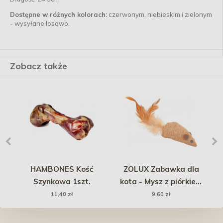
Dostępne w różnych kolorach:
czerwonym, niebieskim i zielonym
- wysyłane losowo.
Zobacz także
 ze
HAMBONES Kość
ZOLUX Zabawka dla
ta
Szynkowa 1szt.
kota - Mysz z piórkiem
4cm
11,40 zł
9,60 zł