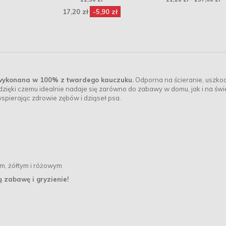
17,20 zł
-5,90 zł
, wykonana w 100% z twardego kauczuku.
Odporna na ścieranie, uszko
zięki czemu idealnie nadaje się zarówno do zabawy w domu, jak i na św
wspierając zdrowie zębów i dziąseł psa.
ym, żółtym i różowym
ą zabawę i gryzienie!