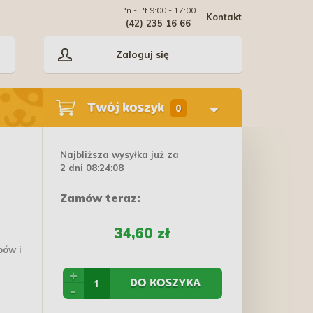
Pn - Pt 9:00 - 17:00
Kontakt
(42) 235 16 66
Zaloguj się
Twój koszyk
0
Najbliższa wysyłka już za
2 dni 08:24:08
Zamów teraz:
34,60 zł
bów i
+
DO KOSZYKA
-