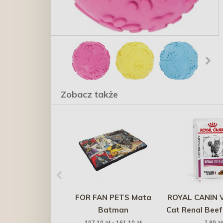
Zobacz także
FOR FAN PETS Mata
ROYAL CANIN V
Batman
Cat Renal Beef
85g
107,10 zł - 161,10 zł
7,80 zł