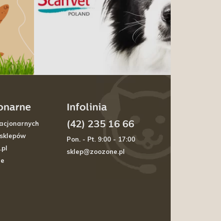
jonarne
Infolinia
(42) 235 16 66
acjonarnych
 sklepów
Pon. - Pt. 9:00 - 17:00
.pl
sklep@zoozone.pl
je