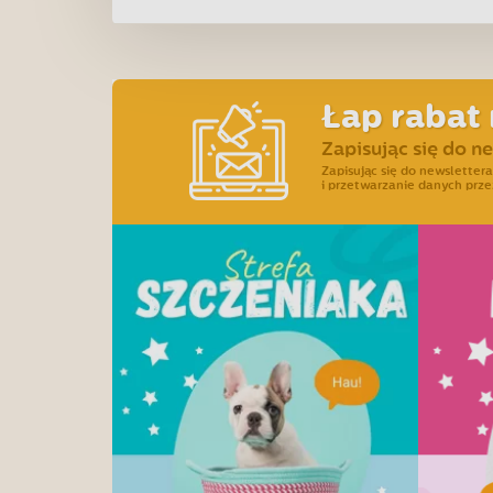
Łap rabat 
Zapisując się do n
Zapisując się do newslette
i przetwarzanie danych prze