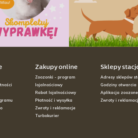
e
Zakupy online
Sklepy stac
Zoozonki - program
Adresy sklepów st
tności
lojalnościowy
Godziny otwarcia
Rabat lojalnościowy
Aplikacja zoozone
ogramu
Płatność i wysyłka
Zwroty i reklamac
go
Zwroty i reklamacje
Turbokurier