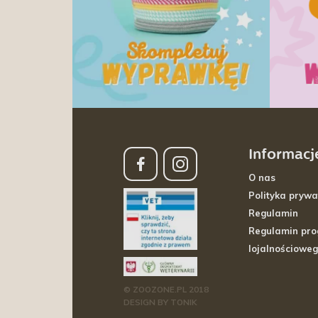
Informacj
O nas
Polityka prywa
Regulamin
Regulamin pr
lojalnościowe
© ZOOZONE.PL 2018
DESIGN BY TONIK