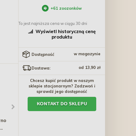
+
61
zoozonków
To jest najniższa cena w ciągu 30 dni
Wyświetl historyczną cenę
produktu
w magazynie
Dostępność
od 13,90 zł
Dostawa:
Chcesz kupić produkt w naszym
sklepie stacjonarnym? Zadzwoń i
sprawdź jego dostępność
KONTAKT DO SKLEPU
rno
BAGS ON BOARD
WAUDOG Silicone dysza
Woreczki Triple Berry 10
miska do picia końcówka
x 14 szt. (140 sztuk)
niebieski
32,50 zł
18,00 zł