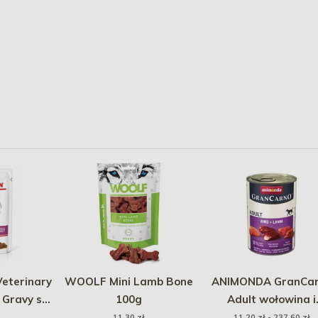
eterinary
WOOLF Mini Lamb Bone
ANIMONDA GranCa
 Gravy sos
100g
Adult wołowina i
jagnięcina 400g
11,30 zł
11,20 zł - 237,60 zł