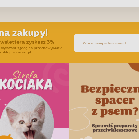
na zakupy!
ewslettera zyskasz 3%
ra wyrażasz zgodę na przechowywanie
z sklep zoozone.pl.