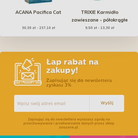
l
ACANA Pacifica Cat
TRIXIE Karmidło
zawieszane - półokrągłe
tów
30,30 zł - 237,10 zł
9,50 zł - 13,30 zł
kul
Łap rabat na
zakupy!
Zapisując się do newslettera
zyskasz 3%
Wyślij
Zapisując się do newslettera wyrażasz zgodę na
przechowywanie i przetwarzanie danych przez sklep
zoozone.pl.