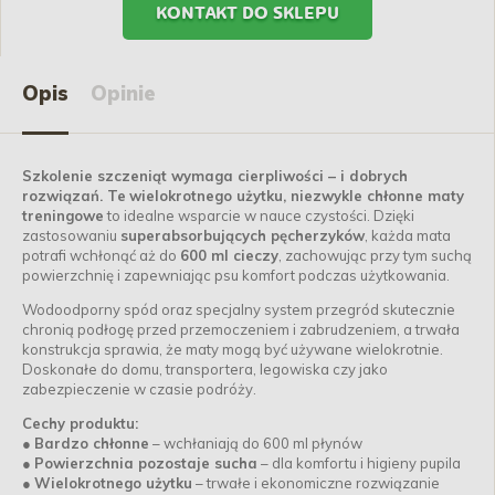
KONTAKT DO SKLEPU
Opis
Opinie
Szkolenie szczeniąt wymaga cierpliwości – i dobrych
rozwiązań. Te
wielokrotnego użytku, niezwykle chłonne maty
treningowe
to idealne wsparcie w nauce czystości. Dzięki
zastosowaniu
superabsorbujących pęcherzyków
, każda mata
potrafi wchłonąć aż do
600 ml cieczy
, zachowując przy tym suchą
powierzchnię i zapewniając psu komfort podczas użytkowania.
Wodoodporny spód oraz specjalny system przegród skutecznie
chronią podłogę przed przemoczeniem i zabrudzeniem, a trwała
konstrukcja sprawia, że maty mogą być używane wielokrotnie.
Doskonałe do domu, transportera, legowiska czy jako
zabezpieczenie w czasie podróży.
Cechy produktu:
●
Bardzo chłonne
– wchłaniają do 600 ml płynów
●
Powierzchnia pozostaje sucha
– dla komfortu i higieny pupila
●
Wielokrotnego użytku
– trwałe i ekonomiczne rozwiązanie