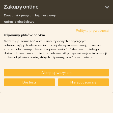
Zakupy online
Zoozonki - program lojalnościowy
Rabat lojalnościowy
Płatność i wysyłka
Polityka prywatności
Zwroty i reklamacje
Używamy plików cookie
Turbokurier
Możemy je zamieścić w celu analizy danych dotyczących
odwiedzających, ulepszenia naszej strony internetowej, pokazania
spersonalizowanych treści i zapewnienia Państwu wspaniałego
Sklepy stacjonarne
doświadczenia na stronie internetowej. Aby uzyskać więcej informacji
na temat plików cookie, których używamy, otwórz ustawienia.
Adresy sklepów stacjonarnych
Godziny otwarcia sklepów
Aplikacja zoozone.pl
Akceptuj wszystko
Zwroty i reklamacje
Dostosuj
Nie zgadzam się
© ZOOZONE.PL 2018
DESIGN BY TONIK