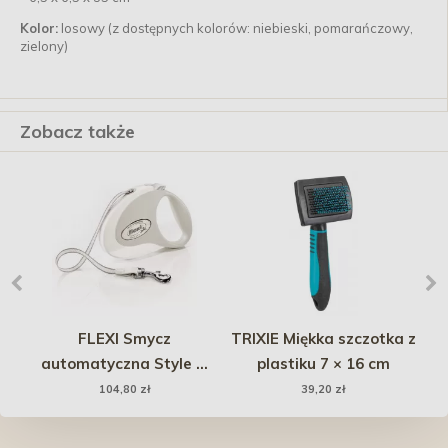
Kolor:
losowy (z dostępnych kolorów: niebieski, pomarańczowy,
zielony)
Zobacz także
FLEXI Smycz
TRIXIE Miękka szczotka z
 z
automatyczna Style M
plastiku 7 × 16 cm
taśma 5 m do 25kg -
104,80 zł
39,20 zł
Biała