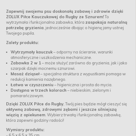
Zapewnij swojemu psu doskonałą zabawę i zdrowie dzięki
ZOLUX Piłce Kauczukowej do Rugby ze Sznurem!
To
wytrzymała i funkcjonalna zabawka, która
zaspokaja naturalną
potrzebę gryzienia
, jednocześnie dbając o higienę jamy ustnej
Twojego pupila.
Zalety produktu:
Wytrzymały kauczuk
– odporny na ścieranie, warunki
atmosferyczne i uszkodzenia mechaniczne.
Zabawka 2 w 1
– może służyć zarówno do gryzienia, jak i jako
szarpak dzięki mocnemu sznurowi.
Masaż dziąseł
– specjalna struktura z wypustkami pomaga w
redukcji kamienia nazębnego.
Łatwa w czyszczeniu
– higieniczna i prosta do mycia.
Dostępna w trzech kolorach
– niebieskim, zielonym i
pomarańczowym.
Dzięki ZOLUX Piłce do Rugby
, Twój pies będzie mógł cieszyć się
aktywną zabawą, zdrowymi zębami i jeszcze silniejszą
więzią z opiekunem
. Wybierz trwałą i funkcjonalną zabawkę,
która zapewni godziny radości!
Wymiary produktu:
- 6,5 x 6,5 x 35 cm