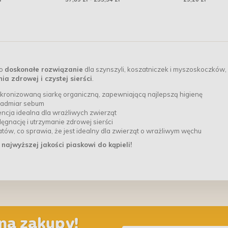
termin
o
doskonałe rozwiązanie
dla szynszyli, koszatniczek i myszoskoczków,
ia zdrowej i czystej sierści
.
ikronizowaną siarkę organiczną, zapewniającą najlepszą higienę
 nadmiar sebum
encja idealna dla wrażliwych zwierząt
gnację i utrzymanie zdrowej sierści
ów, co sprawia, że jest idealny dla zwierząt o wrażliwym węchu
najwyższej jakości piaskowi do kąpieli!
na zakupy!