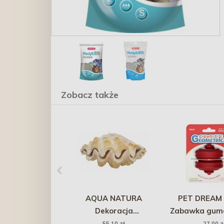
Zobacz także
AQUA NATURA
PET DREAM
Dekoracja
Zabawka gum
akwarystyczna muszla
Hex - cze
55,10 zł
27,00 z