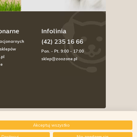
jonarne
Infolinia
(42) 235 16 66
acjonarnych
 sklepów
Pon. - Pt. 9:00 - 17:00
.pl
sklep@zoozone.pl
je
Akceptuj wszystko
Dostosuj
Nie zgadzam się