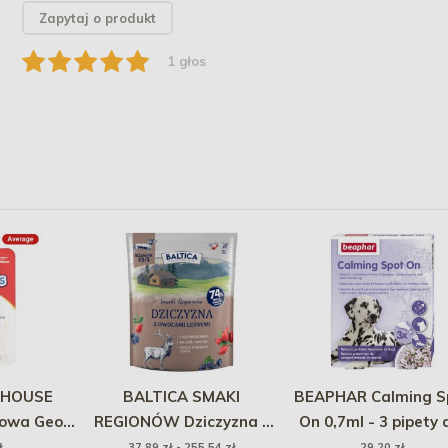
Zapytaj o produkt
1 głos
 HOUSE
BALTICA SMAKI
BEAPHAR Calming S
owa Geo-
REGIONÓW Dziczyzna z
On 0,7ml - 3 pipety 
rwona
owocami leśnymi XS/S
psów PROMO Krót
ł
37,89 zł - 255,54 zł
29,20 zł