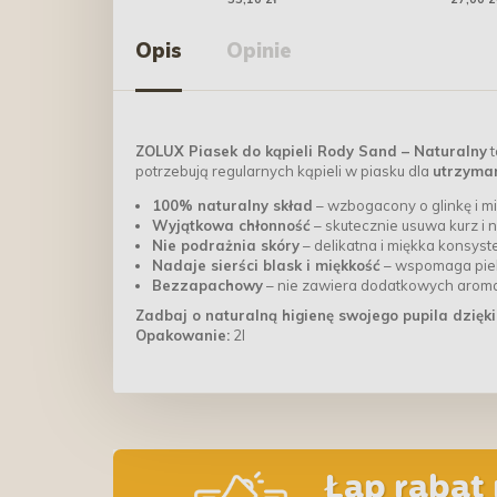
perłowa duża 18cm
Opis
Opinie
ZOLUX Piasek do kąpieli Rody Sand – Naturalny
t
potrzebują regularnych kąpieli w piasku dla
utrzyman
100% naturalny skład
– wzbogacony o glinkę i m
Wyjątkowa chłonność
– skutecznie usuwa kurz i
Nie podrażnia skóry
– delikatna i miękka konsyst
Nadaje sierści blask i miękkość
– wspomaga pielę
Bezzapachowy
– nie zawiera dodatkowych aromat
Zadbaj o naturalną higienę swojego pupila dzięki 
Opakowanie:
2l
Łap rabat 