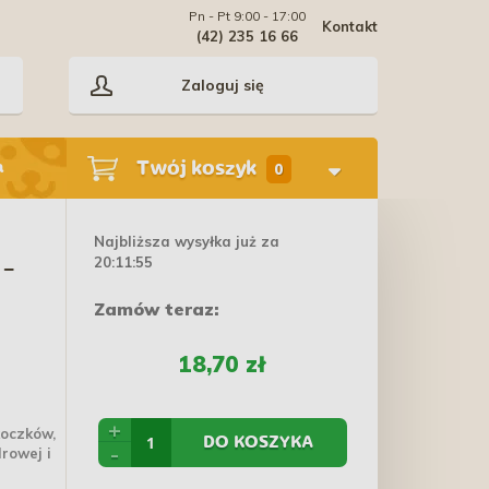
Pn - Pt 9:00 - 17:00
Kontakt
(42) 235 16 66
Zaloguj się
Twój koszyk
a
0
Najbliższa wysyłka już za
20:11:55
 -
Zamów teraz:
18,70 zł
+
koczków,
DO KOSZYKA
-
drowej i