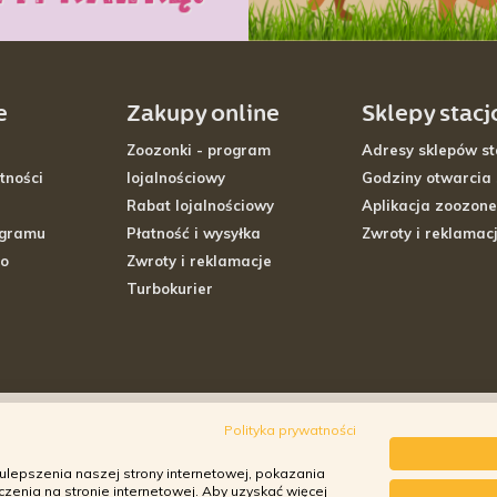
e
Zakupy online
Sklepy stac
Zoozonki - program
Adresy sklepów st
tności
lojalnościowy
Godziny otwarcia
Rabat lojalnościowy
Aplikacja zoozone
ogramu
Płatność i wysyłka
Zwroty i reklamac
go
Zwroty i reklamacje
Turbokurier
Polityka prywatności
ulepszenia naszej strony internetowej, pokazania
enia na stronie internetowej. Aby uzyskać więcej