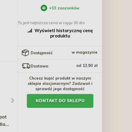
+
33
zoozonków
To jest najniższa cena w ciągu 30 dni
Wyświetl historyczną cenę
produktu
w magazynie
Dostępność
od 13,90 zł
Dostawa:
Chcesz kupić produkt w naszym
sklepie stacjonarnym? Zadzwoń i
sprawdź jego dostępność
KONTAKT DO SKLEPU
pot
POKUSA GreenLine
FLAMINGO Huśtawka dla
dla
MultiVit Cat 300 tabl.
chomika drew. 7x19 cm
ki
35,80 zł
22,30 zł