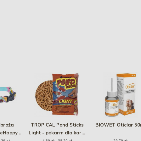
broża
TROPICAL Pond Sticks
BIOWET Oticlar 50
eHappy -
Light - pokarm dla karpi
t
koi
,29 zł
4,80 zł - 38,20 zł
29,70 zł