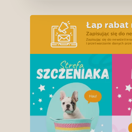
Łap rabat 
Zapisując się do n
Zapisując się do newslette
i przetwarzanie danych prze