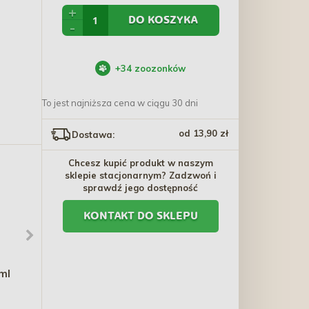
+
DO KOSZYKA
-
+
34
zoozonków
To jest najniższa cena w ciągu 30 dni
od 13,90 zł
Dostawa:
Chcesz kupić produkt w naszym
sklepie stacjonarnym? Zadzwoń i
sprawdź jego dostępność
KONTAKT DO SKLEPU
ml
TRIXIE Food Ball - kula do
BARRY KING
pokarmu 16cm
Legowisko/budka dla
kota - beżowe 73 x 60 x
20,50 zł
202,20 zł