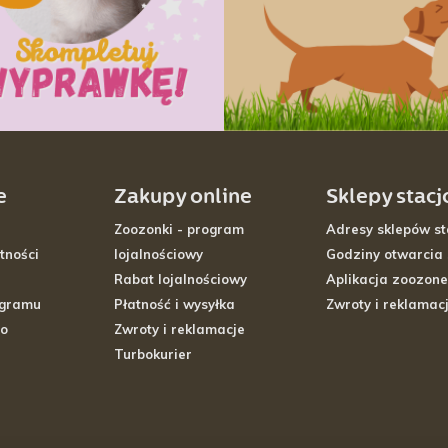
e
Zakupy online
Sklepy stac
Zoozonki - program
Adresy sklepów st
tności
lojalnościowy
Godziny otwarcia
Rabat lojalnościowy
Aplikacja zoozone
ogramu
Płatność i wysyłka
Zwroty i reklamac
go
Zwroty i reklamacje
Turbokurier