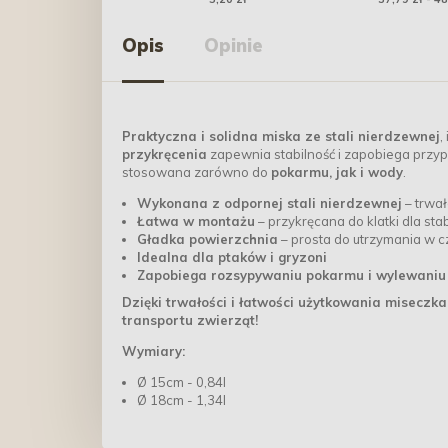
ziołowym 100g
Opis
Opinie
Praktyczna i solidna miska ze stali nierdzewnej
,
przykręcenia
zapewnia stabilność i zapobiega przy
stosowana zarówno do
pokarmu, jak i wody
.
Wykonana z odpornej stali nierdzewnej
– trwał
Łatwa w montażu
– przykręcana do klatki dla stab
Gładka powierzchnia
– prosta do utrzymania w c
Idealna dla ptaków i gryzoni
Zapobiega rozsypywaniu pokarmu i wylewaniu
Dzięki trwałości i łatwości użytkowania miseczk
transportu zwierząt!
Wymiary:
Ø 15cm - 0,84l
Ø 18cm - 1,34l