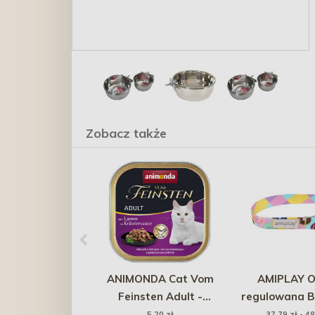
Zobacz także
ANIMONDA Cat Vom
AMIPLAY O
Feinsten Adult -
regulowana B
Jagnięcina w sosie
Donu
5,20 zł
37,79 zł - 48