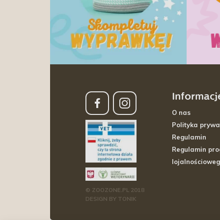
Informacj
O nas
Polityka prywa
Regulamin
Regulamin pr
lojalnościowe
© ZOOZONE.PL 2018
DESIGN BY TONIK