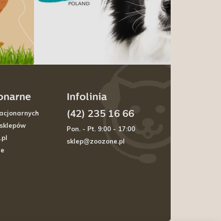
jonarne
Infolinia
(42) 235 16 66
acjonarnych
 sklepów
Pon. - Pt. 9:00 - 17:00
.pl
sklep@zoozone.pl
je