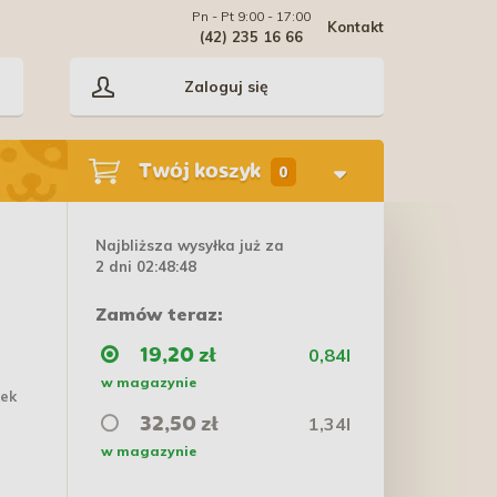
Pn - Pt 9:00 - 17:00
Kontakt
(42) 235 16 66
Zaloguj się
Twój koszyk
0
Najbliższa wysyłka już za
2 dni 02:48:47
Zamów teraz:
0,84l
19,20 zł
w magazynie
tek
1,34l
32,50 zł
w magazynie