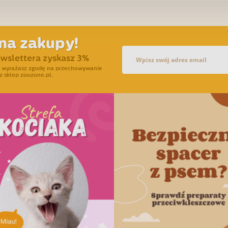
na zakupy!
ewslettera zyskasz 3%
ra wyrażasz zgodę na przechowywanie
z sklep zoozone.pl.