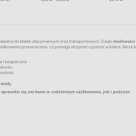
 idealna do klatek stacjonarnych oraz transportowych. Dzięki
możliwości
padkowemu przewracaniu, co pomaga utrzymać czystość w klatce. Może 
a i bezpieczna
ilności
zystości
 wody
a sprawdzi się zarówno w codziennym użytkowaniu, jak i podczas