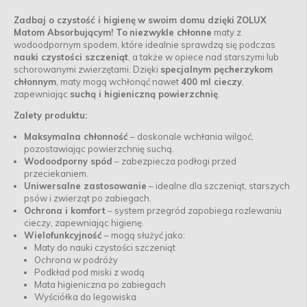
Zadbaj o czystość i higienę
w swoim domu dzięki
ZOLUX
Matom Absorbującym! To
niezwykle chłonne
maty z
wodoodpornym spodem, które idealnie sprawdzą się podczas
nauki czystości szczeniąt
, a także w opiece nad starszymi lub
schorowanymi zwierzętami. Dzięki
specjalnym pęcherzykom
chłonnym
, maty mogą wchłonąć nawet
400 ml cieczy
,
zapewniając
suchą i higieniczną powierzchnię
.
Zalety produktu:
Maksymalna chłonność
– doskonale wchłania wilgoć,
pozostawiając powierzchnię suchą.
Wodoodporny spód
– zabezpiecza podłogi przed
przeciekaniem.
Uniwersalne zastosowanie
– idealne dla szczeniąt, starszych
psów i zwierząt po zabiegach.
Ochrona i komfort
– system przegród zapobiega rozlewaniu
cieczy, zapewniając higienę.
Wielofunkcyjność
– mogą służyć jako:
Maty do nauki czystości szczeniąt
Ochrona w podróży
Podkład pod miski z wodą
Mata higieniczna po zabiegach
Wyściółka do legowiska