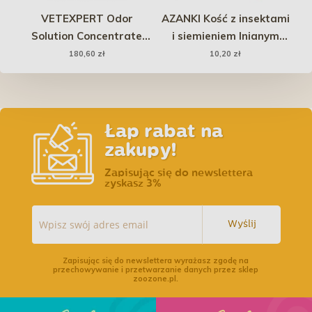
z
VETEXPERT Odor
AZANKI Kość z insektami
H
Solution Concentrate
i siemieniem lnianym
-
Laundry Odor Eliminator
MINI 10 cm
180,60 zł
10,20 zł
950ml
Łap rabat na
zakupy!
Zapisując się do newslettera
zyskasz 3%
Wyślij
Zapisując się do newslettera wyrażasz zgodę na
przechowywanie i przetwarzanie danych przez sklep
zoozone.pl.