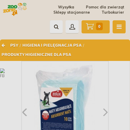
Wysyłka
Pomoc dla zwierząt
Sklepy stacjonarne
Turbokurier
0
/
/
PSY
HIGIENA I PIELĘGNACJA PSA
PRODUKTY HIGIENICZNE DLA PSA