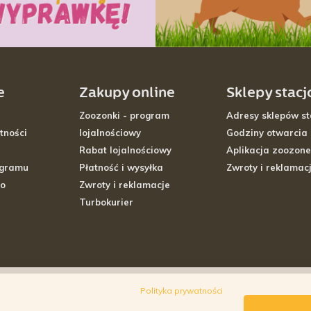
e
Zakupy online
Sklepy stac
Zoozonki - program
Adresy sklepów st
tności
lojalnościowy
Godziny otwarcia
Rabat lojalnościowy
Aplikacja zoozone
ogramu
Płatność i wysyłka
Zwroty i reklamac
go
Zwroty i reklamacje
Turbokurier
Polityka prywatności