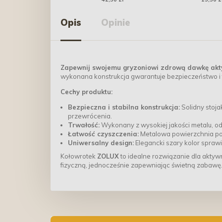
Opis
Opinie
Zapewnij swojemu gryzoniowi zdrową dawkę aktyw
wykonana konstrukcja gwarantuje bezpieczeństwo i tr
Cechy produktu:
Bezpieczna i stabilna konstrukcja:
Solidny stoja
przewrócenia.
Trwałość:
Wykonany z wysokiej jakości metalu, o
Łatwość czyszczenia:
Metalowa powierzchnia po
Uniwersalny design:
Elegancki szary kolor sprawi
Kołowrotek
ZOLUX
to idealne rozwiązanie dla aktyw
fizyczną, jednocześnie zapewniając świetną zabawę