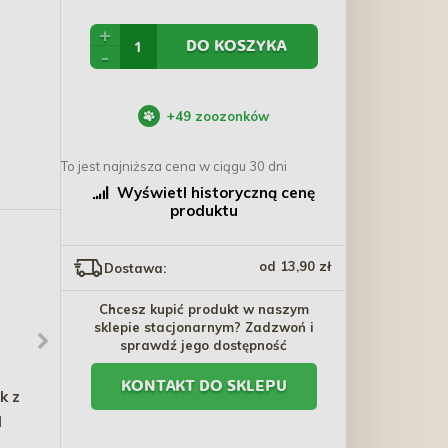
+
DO KOSZYKA
-
+
49
zoozonków
To jest najniższa cena w ciągu 30 dni
Wyświetl historyczną cenę
produktu
od 13,90 zł
Dostawa:
Chcesz kupić produkt w naszym
sklepie stacjonarnym? Zadzwoń i
sprawdź jego dostępność
KONTAKT DO SKLEPU
k z
DINGO Obroża Twilight
EUROWET Sebolan -
l
Silver (taśma EXTRA) -
szampon przeciw
czarna
świądowi i łupieżowi
27,60 zł - 34,20 zł
59,40 zł