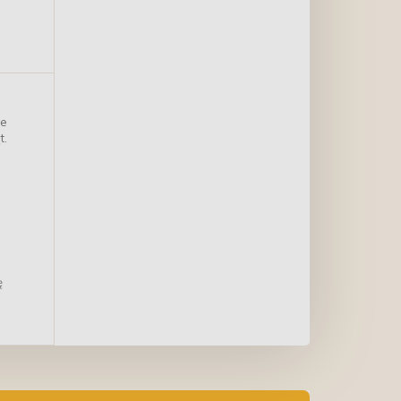
200ml
ie
t.
ę