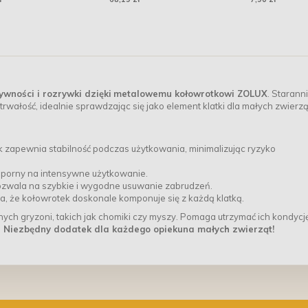
ności i rozrywki dzięki
metalowemu kołowrotkowi ZOLUX
. Starann
wałość, idealnie sprawdzając się jako element klatki dla małych zwierzą
k zapewnia stabilność podczas użytkowania, minimalizując ryzyko
dporny na intensywne użytkowanie.
zwala na szybkie i wygodne usuwanie zabrudzeń.
a, że kołowrotek doskonale komponuje się z każdą klatką.
nych gryzoni, takich jak chomiki czy myszy. Pomaga utrzymać ich kondycj
.
Niezbędny dodatek dla każdego opiekuna małych zwierząt!