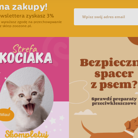
na zakupy!
ewslettera zyskasz 3%
ra wyrażasz zgodę na przechowywanie
z sklep zoozone.pl.