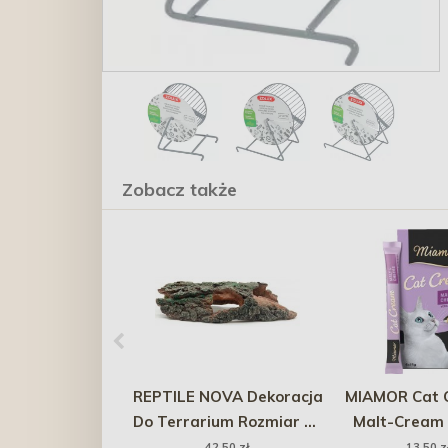
Zobacz także
REPTILE NOVA Dekoracja
MIAMOR Cat C
Do Terrarium Rozmiar 27
Malt-Cream 
x 14 x 6,5 cm
serem 6x
42,50 zł
13,50 z