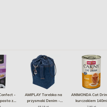
onfect -
AMIPLAY Torebka na
ANIMONDA Cat Drin
pasta z
przysmaki Denim -
kurczakiem 140m
 15g
Granatowa
ł
68,19 zł
7,90 zł