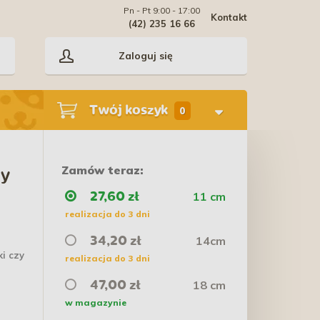
Pn - Pt 9:00 - 17:00
Kontakt
(42) 235 16 66
Zaloguj się
Twój koszyk
0
Zamów teraz:
ry
11 cm
27,60 zł
realizacja do 3 dni
14cm
34,20 zł
ki czy
realizacja do 3 dni
18 cm
47,00 zł
w magazynie