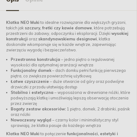
Klatka NEO Muki
to idealne rozwiązanie dla większych gryzoni,
takich jak
szczury, fretki czy kawie domowe
, które potrzebują
przestrzeni do zabawy, odpoczynku i eksploracji. Dzięki
wysokiej
konstrukcji
oraz
skandynawskiemu designowi
, klatka
doskonale wkomponuje się w każde wnętrze, zapewniając
zwierzęciu wygodę i bezpieczeństwo.
Przestronna konstrukcja
– jedno piętro o regulowanej
wysokości dla optymalnej aranżacji wnętrza
Funkcjonalny domek
– dach domku pełni funkcję pierwszego
piętra, co zwiększa powierzchnię użytkową
Łatwe czyszczenie
– duże otwarcie od góry oraz podwójne
drzwiczki z przodu ułatwiają dostęp
Stabilna i estetyczna
– wyposażona w drewniane nóżki, które
podwyższają klatkę i umożliwiają lepszą obserwację otoczenia
przez zwierzę
Bogaty zestaw akcesoriów:
1 piętro, domek, 2 drabinki, paśnik
oraz nóżki
Nowoczesny wygląd
– czarny kolor i minimalistyczny styl
sprawiają, że klatka pasuje do każdego wnętrza
Klatka NEO Muki
to połączenie
funkcjonalności, estetyki i