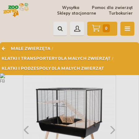
Wysyłka
Pomoc dla zwierząt
Sklepy stacjonarne
Turbokurier
0
/
MAŁE ZWIERZĘTA
/
KLATKI I TRANSPORTERY DLA MAŁYCH ZWIERZĄT
KLATKI I PODZESPOŁY DLA MAŁYCH ZWIERZĄT