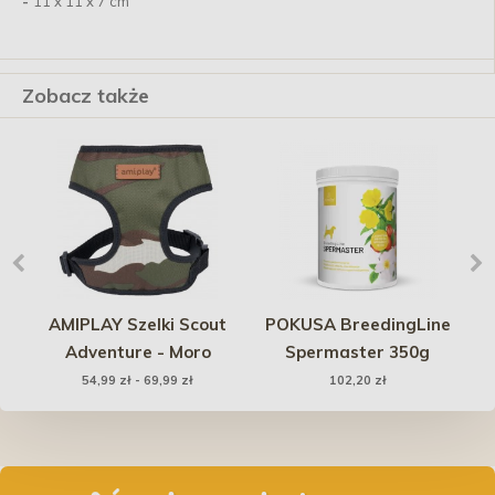
-
11 x 11 x 7 cm
Zobacz także
na
AMIPLAY Szelki Scout
POKUSA BreedingLine
Adventure - Moro
Spermaster 350g
54,99 zł - 69,99 zł
102,20 zł