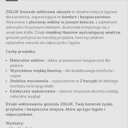
ZOLUX Gniazdo wiklinowe obszyte
to idealne miejsce lęgowe
dla kanarków, zapewniające im
komfort i bezpieczeństwo
.
Wykonane z
plecionej wikliny w jasnym kolorze
, z subtelnymi
zielonymi i brązowymi detalami, doskonale komponuje się z
wnętrzem klatki. Dzięki
miękkiej tkaninie wyścielającej wnętrze
,
gniazdo jest jeszcze bardziej przytulne, tworząc ptakom
optymalne warunki do odpoczynku i lęgów.
Cechy produktu:
Naturalna wiklina
– lekka, przewiewna i bezpieczna dla
ptaków
Wyściełane miękką tkaniną
– dla dodatkowego komfortu i
ciepła
Stabilne mocowanie
– wyposażone w
2 haczyki
do łatwego
montażu na brzegu klatki
Estetyczne wykończenie
– zielone i brązowe akcenty nadają
naturalny wygląd
Dzięki wiklinowemu gniazdu ZOLUX, Twój kanarek zyska
przytulne i bezpieczne miejsce, które sprzyja lęgom i
odpoczynkowi.
Wymiary: