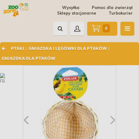
Wysyłka
Pomoc dla zwierząt
Sklepy stacjonarne
Turbokurier
0
/
/
PTAKI
GNIAZDKA I LĘGÓWKI DLA PTAKÓW
GNIAZDKA DLA PTAKÓW