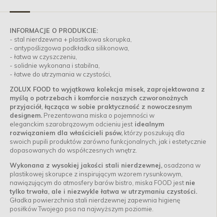
INFORMACJE O PRODUKCIE:
- stal nierdzewna + plastikowa skorupka,
- antypoślizgowa podkładka silikonowa,
- łatwa w czyszczeniu,
- solidnie wykonana i stabilna,
- łatwe do utrzymania w czystości,
ZOLUX FOOD to wyjątkowa kolekcja misek, zaprojektowana z
myślą o potrzebach i komforcie naszych czworonożnych
przyjaciół, łącząca w sobie praktyczność z nowoczesnym
designem.
Prezentowana miska o pojemności w
eleganckim szarobrązowym odcieniu jest
idealnym
rozwiązaniem dla właścicieli psów,
którzy poszukują dla
swoich pupili produktów zarówno funkcjonalnych, jak i estetycznie
dopasowanych do współczesnych wnętrz.
Wykonana z wysokiej jakości stali nierdzewnej,
osadzona w
plastikowej skorupce z inspirującym wzorem rysunkowym,
nawiązującym do atmosfery barów bistro, miska FOOD jest
nie
tylko trwała, ale i niezwykle łatwa w utrzymaniu czystości.
Gładka powierzchnia stali nierdzewnej zapewnia higienę
posiłków Twojego psa na najwyższym poziomie.