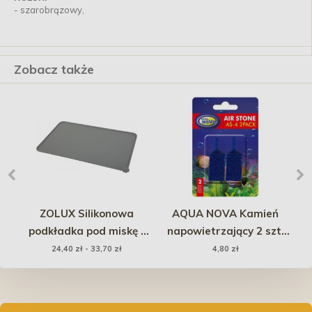
- szarobrązowy,
Zobacz także
d
ZOLUX Silikonowa
AQUA NOVA Kamień
W
podkładka pod miskę -
napowietrzający 2 szt.
szara
(kostka mała 15 x 25
24,40 zł - 33,70 zł
4,80 zł
00g
mm)