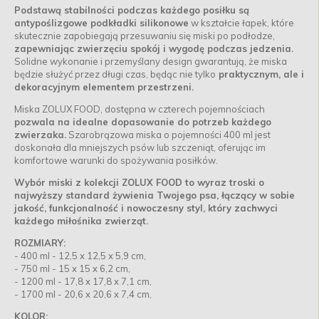
Podstawą stabilności podczas każdego posiłku są
antypoślizgowe podkładki silikonowe
w kształcie łapek, które
skutecznie zapobiegają przesuwaniu się miski po podłodze,
zapewniając zwierzęciu spokój i wygodę podczas jedzenia.
Solidne wykonanie i przemyślany design gwarantują, że miska
będzie służyć przez długi czas, będąc nie tylko
praktycznym, ale i
dekoracyjnym elementem przestrzeni.
Miska ZOLUX FOOD, dostępna w czterech pojemnościach
pozwala na idealne dopasowanie do potrzeb każdego
zwierzaka.
Szarobrązowa miska o pojemności 400 ml jest
doskonała dla mniejszych psów lub szczeniąt, oferując im
komfortowe warunki do spożywania posiłków.
Wybór miski z kolekcji ZOLUX FOOD to wyraz troski o
najwyższy standard żywienia Twojego psa, łączący w sobie
jakość, funkcjonalność i nowoczesny styl, który zachwyci
każdego miłośnika zwierząt.
ROZMIARY:
- 400 ml - 12,5 x 12,5 x 5,9 cm,
- 750 ml - 15 x 15 x 6,2 cm,
- 1200 ml - 17,8 x 17,8 x 7,1 cm,
- 1700 ml - 20,6 x 20,6 x 7,4 cm,
KOLOR: