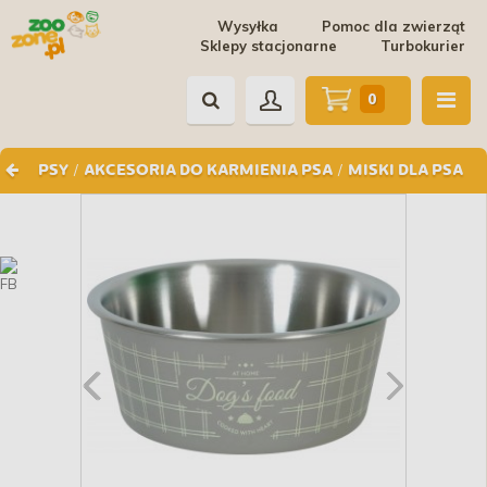
Wysyłka
Pomoc dla zwierząt
Sklepy stacjonarne
Turbokurier
0
/
/
PSY
AKCESORIA DO KARMIENIA PSA
MISKI DLA PSA