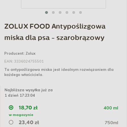
ZOLUX FOOD Antypoślizgowa
miska dla psa - szarobrązowy
Producent:
Zolux
EAN:
3336024755501
Ta antypoślizgowa miska jest idealnym rozwiązaniem dla
każdego właściciela.
Najbliższa wysyłka już za
1 dzień 17:23:03
400 ml
18,70 zł
w magazynie
750ml
23,40 zł