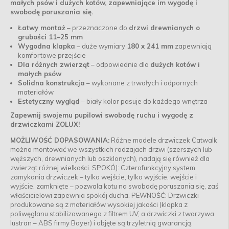
małych psów i dużych kotów, zapewniające im wygodę i
swobodę poruszania się.
Łatwy montaż
– przeznaczone do
drzwi drewnianych o
grubości 11–25 mm
Wygodna klapka
– duże wymiary
180 x 241 mm
zapewniają
komfortowe przejście
Dla różnych zwierząt
– odpowiednie dla
dużych kotów i
małych psów
Solidna konstrukcja
– wykonane z trwałych i odpornych
materiałów
Estetyczny wygląd
– biały kolor pasuje do każdego wnętrza
Zapewnij swojemu pupilowi swobodę ruchu i wygodę z
drzwiczkami ZOLUX!
MOŻLIWOŚĆ DOPASOWANIA:
Różne modele drzwiczek Catwalk
można montować we wszystkich rodzajach drzwi (szerszych lub
węższych, drewnianych lub oszklonych), nadają się również dla
zwierząt różnej wielkości. SPOKÓJ: Czterofunkcyjny system
zamykania drzwiczek – tylko wejście, tylko wyjście, wejście i
wyjście, zamknięte – pozwala kotu na swobodę poruszania się, zaś
właścicielowi zapewnia spokój ducha. PEWNOŚĆ: Drzwiczki
produkowane są z materiałów wysokiej jakości (klapka z
poliwęglanu stabilizowanego z filtrem UV, a drzwiczki z tworzywa
lustran – ABS firmy Bayer) i objęte są trzyletnią gwarancją.