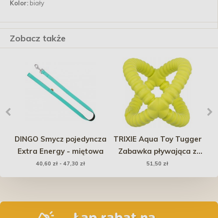
Kolor:
biały
Zobacz także
DINGO Smycz pojedyncza
TRIXIE Aqua Toy Tugger
D
0g
Extra Energy - miętowa
Zabawka pływająca z
TPR 17 cm
40,60 zł - 47,30 zł
51,50 zł
Łap rabat na