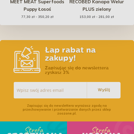
ka
MEET MEAT Superfoods
RECOBED Kanapa Welur
zm.
Puppy Łosoś
PLUS zielony
S
77,30 zł - 350,20 zł
153,00 zł - 281,00 zł
Łap rabat na
zakupy!
Zapisując się do newslettera
zyskasz 3%
Wyślij
Zapisując się do newslettera wyrażasz zgodę na
przechowywanie i przetwarzanie danych przez sklep
zoozone.pl.