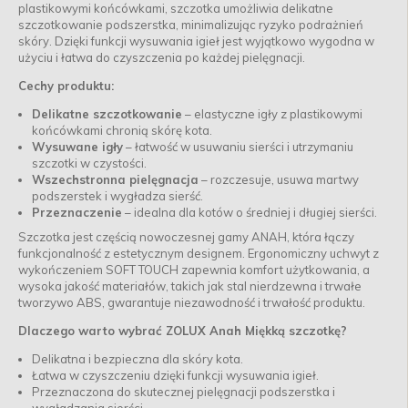
plastikowymi końcówkami, szczotka umożliwia delikatne
szczotkowanie podszerstka, minimalizując ryzyko podrażnień
skóry. Dzięki funkcji wysuwania igieł jest wyjątkowo wygodna w
użyciu i łatwa do czyszczenia po każdej pielęgnacji.
Cechy produktu:
Delikatne szczotkowanie
– elastyczne igły z plastikowymi
końcówkami chronią skórę kota.
Wysuwane igły
– łatwość w usuwaniu sierści i utrzymaniu
szczotki w czystości.
Wszechstronna pielęgnacja
– rozczesuje, usuwa martwy
podszerstek i wygładza sierść.
Przeznaczenie
– idealna dla kotów o średniej i długiej sierści.
Szczotka jest częścią nowoczesnej gamy ANAH, która łączy
funkcjonalność z estetycznym designem. Ergonomiczny uchwyt z
wykończeniem SOFT TOUCH zapewnia komfort użytkowania, a
wysoka jakość materiałów, takich jak stal nierdzewna i trwałe
tworzywo ABS, gwarantuje niezawodność i trwałość produktu.
Dlaczego warto wybrać ZOLUX Anah Miękką szczotkę?
Delikatna i bezpieczna dla skóry kota.
Łatwa w czyszczeniu dzięki funkcji wysuwania igieł.
Przeznaczona do skutecznej pielęgnacji podszerstka i