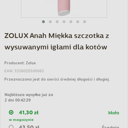
ZOLUX Anah Miękka szczotka z
wysuwanymi igłami dla kotów
Producent:
Zolux
EAN:
3336025500063
Przeznaczona jest do sierści średniej długości i długiej.
Najbliższa wysyłka już za
2 dni 00:42:29
Mała
41,30 zł
w magazynie
Średnia
43,50 zł