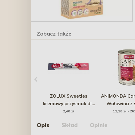
Zobacz także
ZOLUX Sweeties
ANIMONDA Carn
kremowy przysmak dla
Wołowina z 
kota z tuńczykiem i
400g
2,40 zł
12,20 zł - 26
krewetką 14g - 1 szt.
Opis
Skład
Opinie