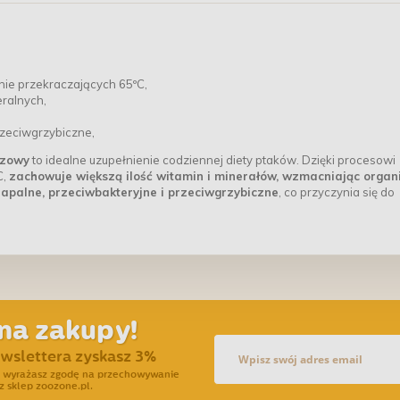
ie przekraczających 65ºC,
eralnych,
rzeciwgrzybiczne,
czowy
to idealne uzupełnienie codziennej diety ptaków. Dzięki procesowi
C,
zachowuje większą ilość witamin i minerałów, wzmacniając orga
apalne, przeciwbakteryjne i przeciwgrzybiczne
, co przyczynia się do
na zakupy!
ewslettera zyskasz 3%
ra wyrażasz zgodę na przechowywanie
z sklep zoozone.pl.