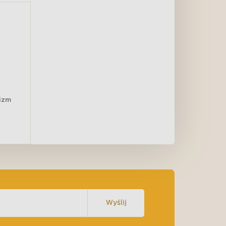
nizm
Wyślij