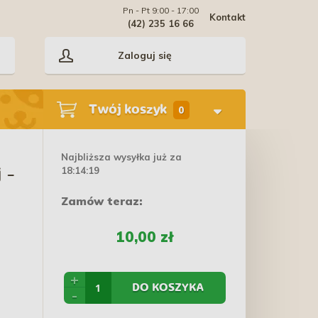
Pn - Pt 9:00 - 17:00
Kontakt
(42) 235 16 66
Zaloguj się
Twój koszyk
0
Najbliższa wysyłka już za
18:14:18
 -
Zamów teraz:
10,00 zł
+
DO KOSZYKA
-