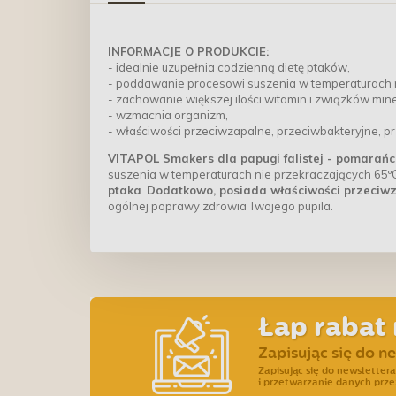
INFORMACJE O PRODUKCIE:
- idealnie uzupełnia codzienną dietę ptaków,
- poddawanie procesowi suszenia w temperaturach n
- zachowanie większej ilości witamin i związków min
- wzmacnia organizm,
- właściwości przeciwzapalne, przeciwbakteryjne, p
VITAPOL Smakers dla papugi falistej - pomarań
suszenia w temperaturach nie przekraczających 65º
ptaka
.
Dodatkowo, posiada właściwości przeciwz
ogólnej poprawy zdrowia Twojego pupila.
Łap rabat 
Zapisując się do n
Zapisując się do newslette
i przetwarzanie danych prze