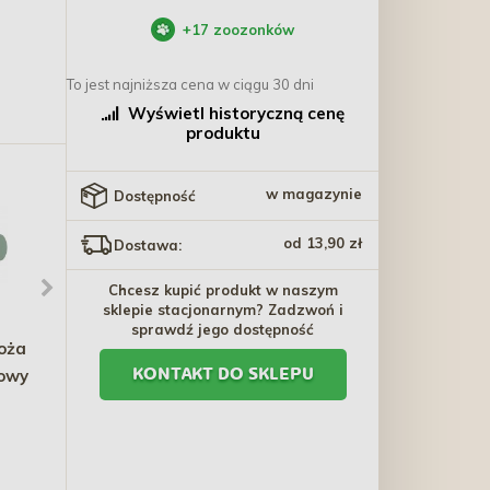
+
17
zoozonków
To jest najniższa cena w ciągu 30 dni
Wyświetl historyczną cenę
produktu
w magazynie
Dostępność
od 13,90 zł
Dostawa:
Chcesz kupić produkt w naszym
sklepie stacjonarnym? Zadzwoń i
sprawdź jego dostępność
roża
TRIXIE Obroża dla kociąt
CARNILOVE ACTIVE CAT
iowy
i małych kotów - kwiaty
Kitten Salmon and
KONTAKT DO SKLEPU
Turkey
16,30 zł
30,40 zł - 256,30 zł