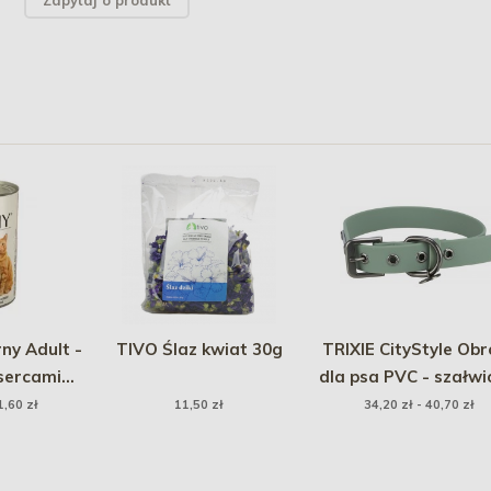
Zapytaj o produkt
y Adult -
TIVO Ślaz kwiat 30g
TRIXIE CityStyle Ob
sercami
dla psa PVC - szałw
1,60 zł
11,50 zł
34,20 zł - 40,70 zł