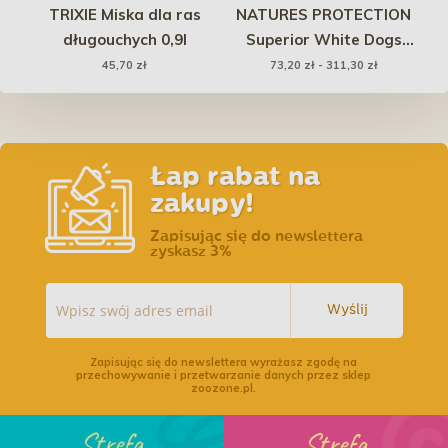
ht
TRIXIE Miska dla ras
NATURES PROTECTION
 -
długouchych 0,9l
Superior White Dogs
Grain Free Salmon Junior
Co
45,70 zł
73,20 zł - 311,30 zł
All Breeds
Łap rabat na
zakupy!
Zapisując się do newslettera
zyskasz 3%
Wyślij
Zapisując się do newslettera wyrażasz zgodę na
przechowywanie i przetwarzanie danych przez sklep
zoozone.pl.