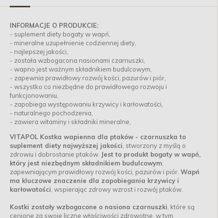
INFORMACJE O PRODUKCIE:
- suplement diety bogaty w wapń,
- mineralne uzupełnienie codziennej diety,
- najlepszej jakości,
- została wzbogacona nasionami czarnuszki,
- wapno jest ważnym składnikiem budulcowym,
- zapewnia prawidłowy rozwój kości, pazurów i piór,
- wszystko co niezbędne do prawidłowego rozwoju i
funkcjonowaniu,
- zapobiega występowaniu krzywicy i karłowatości,
- naturalnego pochodzenia,
- zawiera witaminy i składniki mineralne,
VITAPOL Kostka wapienna dla ptaków - czarnuszka to
suplement diety najwyższej jakości
, stworzony z myślą o
zdrowiu i dobrostanie ptaków.
Jest to produkt bogaty w wapń,
który jest niezbędnym składnikiem budulcowym
,
zapewniającym prawidłowy rozwój kości, pazurów i piór.
Wapń
ma kluczowe znaczenie dla zapobiegania krzywicy i
karłowatości
, wspierając zdrowy wzrost i rozwój ptaków.
Kostki zostały wzbogacone o nasiona czarnuszki
, które są
cenione za swoje liczne właściwości zdrowotne, w tym