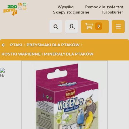
Wysyłka
Pomoc dla zwierząt
Sklepy stacjonarne
Turbokurier
0
/
/
PTAKI
PRZYSMAKI DLA PTAKÓW
KOSTKI WAPIENNE I MINERAŁY DLA PTAKÓW