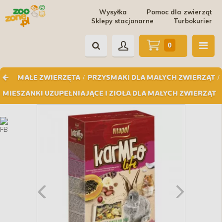
Wysyłka
Pomoc dla zwierząt
Sklepy stacjonarne
Turbokurier
0
/
/
MAŁE ZWIERZĘTA
PRZYSMAKI DLA MAŁYCH ZWIERZĄT
MIESZANKI UZUPEŁNIAJĄCE I ZIOŁA DLA MAŁYCH ZWIERZĄT