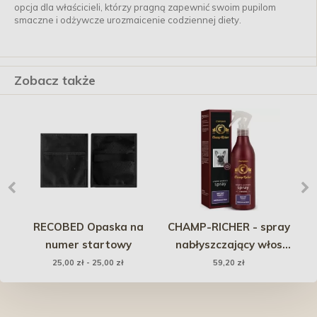
opcja dla właścicieli, którzy pragną zapewnić swoim pupilom
smaczne i odżywcze urozmaicenie codziennej diety.
Zobacz także
RECOBED Opaska na
CHAMP-RICHER - spray
b
numer startowy
nabłyszczający włos
Tr
250ml
25,00 zł - 25,00 zł
59,20 zł