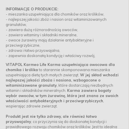
INFORMACJE O PRODUKCIE:
- mieszanka uzupełniająca dla chomików oraz królików,
- najlepszej jakości zbóż i nasion oraz witaminizowanych
granulatów,
- zawiera dużą różnorodnością owoców,
- zawiera witaminy i składniki mineralne,
- owoce żurawiny mają działanie antybakteryjne i
przeciwgrzybiczne,
- zdrowa i łatwo przyswajalna,
- zapewnia doskonałą kondycję i właściwy rozwój,
VITAPOL Karmeo Life Karma uzupełniająca owocowa dla
chomika i królika
to starannie skomponowana mieszanka
uzupełniająca dietę tych małych zwierząt.
W jej skład wchodzi
najlepszej jakości zboża i nasiona, wzbogacone o
witaminizowane granulaty
, które dostarczają niezbędnych
witamin i składników mineralnych.
Karma zawiera bogaty
wybór owoców, w tym żurawinę, która jest znana ze swoich
właściwości antybakteryjnych i przeciwgrzybiczych
,
wspierając zdrowie zwierząt.
Produkt jest nie tylko zdrowy, ale również łatwo
przyswajalny
, co przyczynia się do doskonałej kondycji i
prawidłowego rozwoju chomików oraz królików. Jest to idealna