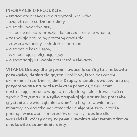
INFORMACJE O PRODUKCIE:
- smakowita przekąska dla gryzoni i królików,
- uzupełnienie codziennej diety,
- o smaku owoców lasu,
- na bazie mleka w proszku dostarcza cennego wapnia,
- zaspokaja naturalną potrzebę gryzienia,
- zawiera witaminy i składniki mineralne,
- wzmacnia kości i zęby,
- wzmacniają i pielęgnują zęby,
- wspomagają usuwanie przerostów siekaczy,
VITAPOL Dropsy dla gryzoni - owoce lasu 75g to smakowita
przekąska
, idealna dla gryzoni i królików, która doskonale
uzupełnia ich codzienną dietę.
Dropsy o smaku owoców lasu są
przygotowane na bazie mleka w proszku
, dzięki czemu
dostarczają cennego wapnia, niezbędnego dla zdrowia kości i
zębów.
Przysmaki nie tylko zaspokajają naturalną potrzebę
gryzienia u zwierząt,
ale również są bogate w witaminy i
minerały, co dodatkowo wzmacnia i pielęgnuje zęby, a także
pomaga w usuwaniu przerostów siekaczy.
Idealne dla
właścicieli, którzy chcą zapewnić swoim zwierzętom zdrowe i
smakowite uzupełnienie diety.