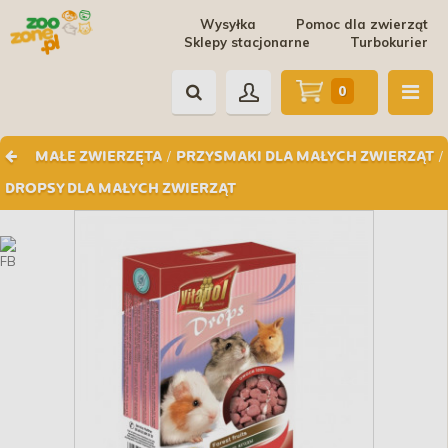
Wysyłka
Pomoc dla zwierząt
Sklepy stacjonarne
Turbokurier
0
/
/
MAŁE ZWIERZĘTA
PRZYSMAKI DLA MAŁYCH ZWIERZĄT
DROPSY DLA MAŁYCH ZWIERZĄT