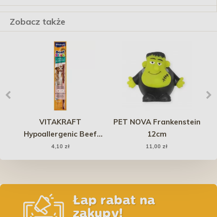
Zobacz także
VITAKRAFT
PET NOVA Frankenstein
ck
Hypoallergenic Beef
12cm
Stick Turkey Ostrich
4,10 zł
11,00 zł
Indyk i Struś 1 szt.
Łap rabat na
zakupy!