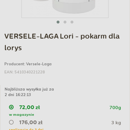
VERSELE-LAGA Lori - pokarm dla
lorys
Producent:
Versele-Laga
EAN:
5410340221228
Najbliższa wysyłka już za
2 dni 16:22:12
700g
72,00 zł
w magazynie
3 kg
176,00 zł
realizacja do 3 dni