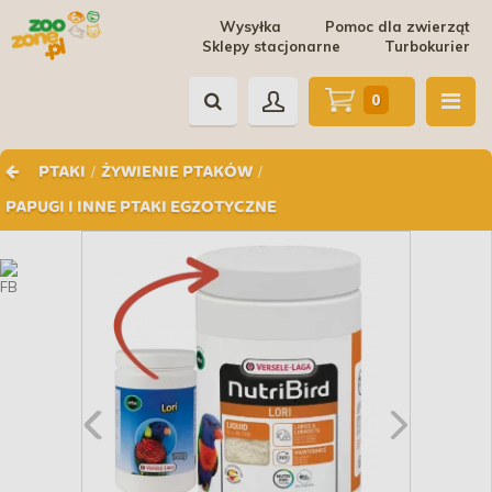
Wysyłka
Pomoc dla zwierząt
Sklepy stacjonarne
Turbokurier
0
/
/
PTAKI
ŻYWIENIE PTAKÓW
PAPUGI I INNE PTAKI EGZOTYCZNE