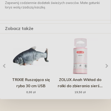
Zapewnij codziennie dodatek świeżych owoców. Małe gatunki
lorys wolą rzadszą kaszkę.
Zobacz także
TRIXIE Ruszająca się
ZOLUX Anah Wkład do
ryba 30 cm USB
rolki do zbierania sierści
dla kotów
0,00 zł
19,50 zł