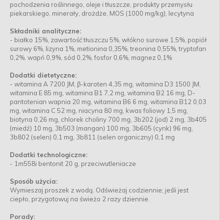
pochodzenia roślinnego, oleje i tłuszcze, produkty przemysłu
piekarskiego, minerały, drożdże, MOS (1000 mg/kg), lecytyna
Składniki analityczne:
- białko 15%, zawartość tłuszczu 5%, włókno surowe 1,5%, popiół
surowy 6%, lizyna 1%, metionina 0,35%, treonina 0,55%, tryptofan
0,2%, wapń 0,9%, sód 0,2%, fosfor 0,6%, magnez 0,1%
Dodatki dietetyczne:
- witamina A 7200 JM, β-karoten 4,35 mg, witamina D3 1500 JM,
witamina E 85 mg, witamina B1 7,2 mg, witamina B2 16 mg, D-
pantotenian wapnia 20 mg, witamina B6 6 mg, witamina B12 0,03
mg, witamina C 52 mg, niacyna 80 mg, kwas foliowy 1,5 mg,
biotyna 0,26 mg, chlorek choliny 700 mg, 3b202 (jod) 2 mg, 3b405
(miedź) 10 mg, 3b503 (mangan) 100 mg, 3b605 (cynk) 96 mg,
3b802 (selen) 0,1 mg, 3b811 (selen organiczny) 0,1 mg
Dodatki technologiczne:
- 1m558i bentonit 20 g, przeciwutleniacze
Sposób użycia:
Wymieszaj proszek z wodą. Odświeżaj codziennie; jeśli jest
ciepło, przygotowuj na świeżo 2 razy dziennie.
Porady: