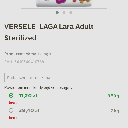
VERSELE-LAGA Lara Adult
Sterilized
Producent:
Versele-Laga
EAN:
5410340410769
Powiadom mnie kiedy będzie dostępny.
350g
11,20 zł
brak
2kg
39,40 zł
brak