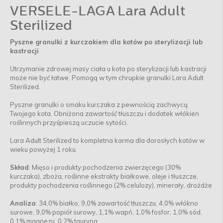
VERSELE-LAGA Lara Adult
Sterilized
Pyszne granulki z kurczakiem dla kotów po sterylizacji lub
kastracji
Utrzymanie zdrowej masy ciała u kota po sterylizacji lub kastracji
może nie być łatwe. Pomogą w tym chrupkie granulki Lara Adult
Sterilized.
Pyszne granulki o smaku kurczaka z pewnością zachwycą
Twojego kota. Obniżona zawartość tłuszczu i dodatek włókien
roślinnych przyśpieszą uczucie sytości.
Lara Adult Sterilized to kompletna karma dla dorosłych kotów w
wieku powyżej 1 roku.
Skład
: Mięso i produkty pochodzenia zwierzęcego (30%
kurczaka), zboża, roślinne ekstrakty białkowe, oleje i tłuszcze,
produkty pochodzenia roślinnego (2% celulozy), minerały, drożdże
Analiza
: 34,0% białko, 9,0% zawartość tłuszczu, 4,0% włókno
surowe, 9,0% popiół surowy, 1,1% wapń, 1,0% fosfor, 1,0% sód,
0,1% magnezu, 0,2% tauryna