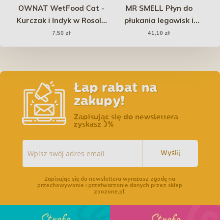
o
OWNAT WetFood Cat -
MR SMELL Płyn do
Kurczak i Indyk w Rosole
płukania legowisk i
P
85g
posłań - Lawendowy 1l
7,50 zł
41,10 zł
Łap rabat na
zakupy!
Zapisując się do newslettera
zyskasz 3%
Wyślij
Zapisując się do newslettera wyrażasz zgodę na
przechowywanie i przetwarzanie danych przez sklep
zoozone.pl.