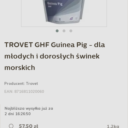
TROVET GHF Guinea Pig - dla
młodych i dorosłych świnek
morskich
Producent:
Trovet
EAN:
8716811020060
Najbliższa wysyłka już za
2 dni 16:26:49
1,2kg
57,50 zł