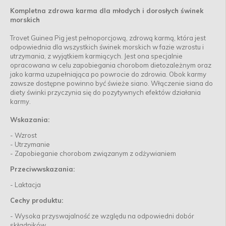
Kompletna zdrowa karma dla młodych i dorosłych świnek
morskich
Trovet Guinea Pig jest pełnoporcjową, zdrową karmą, która jest
odpowiednia dla wszystkich świnek morskich w fazie wzrostu i
utrzymania, z wyjątkiem karmiących. Jest ona specjalnie
opracowana w celu zapobiegania chorobom dietozależnym oraz
jako karma uzupełniająca po powrocie do zdrowia. Obok karmy
zawsze dostępne powinno być świeże siano. Włączenie siana do
diety świnki przyczynia się do pozytywnych efektów działania
karmy.
Wskazania:
- Wzrost
- Utrzymanie
- Zapobieganie chorobom związanym z odżywianiem
Przeciwwskazania:
- Laktacja
Cechy produktu:
- Wysoka przyswajalność ze względu na odpowiedni dobór
składników.