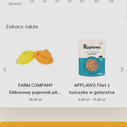
15
20
25
35
40
50
55
(gramy)
Zobacz także
FARM COMPANY
APPLAWS Filet z
 Be
Silikonowy pojemnik piłka
tuńczyka w galaretce
do Rugby na woreczki na
25,40 zł
6,60 zł - 73,20 zł
psie odchody + 15
woreczków