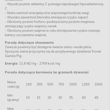
- Wysoki poziom witaminy C pomaga zapobiegać hipowitaminozy
C.
- Niska wartość energetyczna wspomaga kontrolę wagi.
- Wysoka zawartość błonnika zmniejsza ryzyko zaparć.
- Obniżony poziom fosforu i podwyższony poziom magnezu
zmniejszają ryzyko wapnicy nerek.
- Obniżony poziom wapnia w celu zmniejszenia ryzyka rozwoju
kamicy szczawianu wapnia.
Porady dotyczące stosowania
Zawsze powinny być dostępne świeże siano i woda pitna.
Spożycie siana przyczynia się do pozytywnego działania Trovet
Guinea Pig.
Energia:
11,6 MJ / kg - 2769 kcal / kg
Porada dotycząca karmienia (w gramach dziennie)
Masa
100
300
500
750
1000
1250
1500
ciała (g)
Min
10
15
20
30
35
40
45
(gramy)
Max