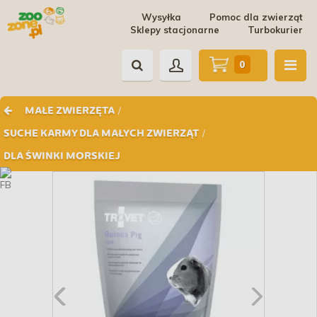
Wysyłka
Pomoc dla zwierząt
Sklepy stacjonarne
Turbokurier
0
/
MAŁE ZWIERZĘTA
/
SUCHE KARMY DLA MAŁYCH ZWIERZĄT
DLA ŚWINKI MORSKIEJ