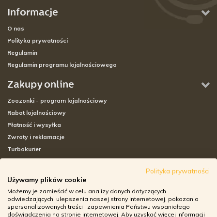
Informacje
O nas
Polityka prywatności
Regulamin
Regulamin programu lojalnościowego
Zakupy online
Zoozonki - program lojalnościowy
Rabat lojalnościowy
Płatność i wysyłka
Zwroty i reklamacje
Turbokurier
Sklepy stacjonarne
Polityka prywatności
Używamy plików cookie
Adresy sklepów stacjonarnych
Możemy je zamieścić w celu analizy danych dotyczących
Godziny otwarcia sklepów
odwiedzających, ulepszenia naszej strony internetowej, pokazania
spersonalizowanych treści i zapewnienia Państwu wspaniałego
Aplikacja zoozone.pl
doświadczenia na stronie internetowej. Aby uzyskać więcej informacji