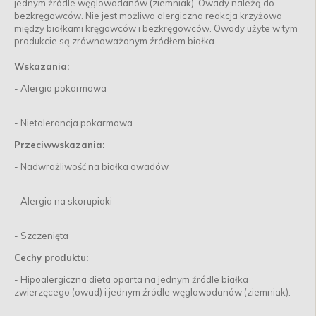
jednym źródle węglowodanów (ziemniak). Owady należą do
bezkręgowców. Nie jest możliwa alergiczna reakcja krzyżowa
między białkami kręgowców i bezkręgowców. Owady użyte w tym
produkcie są zrównoważonym źródłem białka.
Wskazania:
- Alergia pokarmowa
- Nietolerancja pokarmowa
Przeciwwskazania:
- Nadwrażliwość na białka owadów
- Alergia na skorupiaki
- Szczenięta
Cechy produktu:
- Hipoalergiczna dieta oparta na jednym źródle białka
zwierzęcego (owad) i jednym źródle węglowodanów (ziemniak).