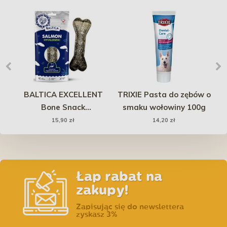
 -
BALTICA EXCELLENT
TRIXIE Pasta do zębów o
Bone Snack
smaku wołowiny 100g
zi
Hypoallergenic z
15,90 zł
14,20 zł
 S
łososiem 1 szt.
Łap rabat na
zakupy!
Zapisując się do newslettera
zyskasz 3%