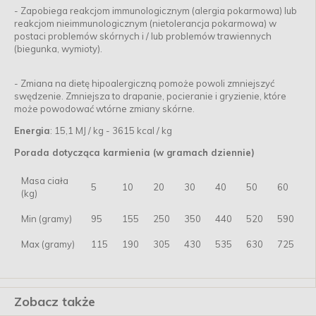
- Zapobiega reakcjom immunologicznym (alergia pokarmowa) lub
reakcjom nieimmunologicznym (nietolerancja pokarmowa) w
postaci problemów skórnych i / lub problemów trawiennych
(biegunka, wymioty).
- Zmiana na dietę hipoalergiczną pomoże powoli zmniejszyć
swędzenie. Zmniejsza to drapanie, pocieranie i gryzienie, które
może powodować wtórne zmiany skórne.
Energia
: 15,1 MJ / kg - 3615 kcal / kg
Porada dotycząca karmienia (w gramach dziennie)
Masa ciała
5
10
20
30
40
50
60
(kg)
Min (gramy)
95
155
250
350
440
520
590
Max (gramy)
115
190
305
430
535
630
725
Zobacz także