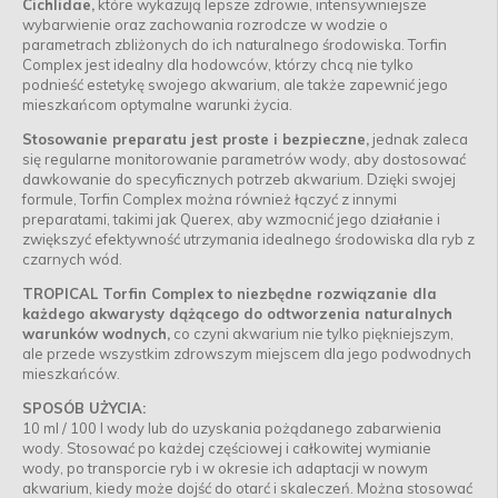
Cichlidae,
które wykazują lepsze zdrowie, intensywniejsze
wybarwienie oraz zachowania rozrodcze w wodzie o
parametrach zbliżonych do ich naturalnego środowiska. Torfin
Complex jest idealny dla hodowców, którzy chcą nie tylko
podnieść estetykę swojego akwarium, ale także zapewnić jego
mieszkańcom optymalne warunki życia.
Stosowanie preparatu jest proste i bezpieczne,
jednak zaleca
się regularne monitorowanie parametrów wody, aby dostosować
dawkowanie do specyficznych potrzeb akwarium. Dzięki swojej
formule, Torfin Complex można również łączyć z innymi
preparatami, takimi jak Querex, aby wzmocnić jego działanie i
zwiększyć efektywność utrzymania idealnego środowiska dla ryb z
czarnych wód.
TROPICAL Torfin Complex to niezbędne rozwiązanie dla
każdego akwarysty dążącego do odtworzenia naturalnych
warunków wodnych,
co czyni akwarium nie tylko piękniejszym,
ale przede wszystkim zdrowszym miejscem dla jego podwodnych
mieszkańców.
SPOSÓB UŻYCIA:
10 ml / 100 l wody lub do uzyskania pożądanego zabarwienia
wody. Stosować po każdej częściowej i całkowitej wymianie
wody, po transporcie ryb i w okresie ich adaptacji w nowym
akwarium, kiedy może dojść do otarć i skaleczeń. Można stosować