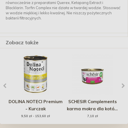
równocześnie z preparatami Querex, Ketapang Extract i
Blacklarin. Torfin Complex nie działa w twardej wodzie. Stosować
w wodzie miękkiej i lekko kwaśnej. Nie niszczy pożytecznych
bakterii filtracyjnych.
Zobacz także
a
DOLINA NOTECI Premium
SCHESIR Complements
T
- Kurczak
karma mokra dla kotów
kurczak z szynką w
9,50 zł - 153,60 zł
7,10 zł
galarecie 70g (puszka)