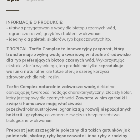
INFORMACJE O PRODUKCIE:
- ułatwia przygotowanie wody dla biotopu czarnych wód,
- ogranicza rozwój grzybów i bakterii w akwarium,
- idealny dla paletek, skalarów, ryb kąsaczowatych itp,
TROPICAL Torfin Complex to innowacyjny preparat, który
transformuje zwykłą wodę akwariową w idealne środowisko
dla ryb preferujących biotop czarnych wód.
Wykorzystując
ekstrakt z torfu wysokiego, ten produkt nie tylko
reprodukuje
warunki naturalne,
ale także oferuje szereg korzyści
zdrowotnych dla ryb i roślin.
Torfin Complex naturalnie zakwasza wodę,
delikatnie
obniżając jej twardość i nadając charakterystyczny, złocisty kolor,
który jest typowy dla czarnych wód.
Zawarte w nim garbniki i
związki humusowe mają właściwości
przeciwdrobnoustrojowe,
ograniczają rozwój niepożądanych
bakterii i grzybów,
co znacznie zwiększa bezpieczeństwo
biologiczne w akwarium.
Preparat jest szczególnie polecany dla takich gatunków jak
paleteczki, skalary, ryby kąsaczowate i inne ryby z rodziny