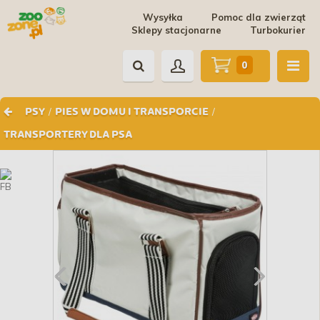
Wysyłka
Pomoc dla zwierząt
Sklepy stacjonarne
Turbokurier
0
/
/
PSY
PIES W DOMU I TRANSPORCIE
TRANSPORTERY DLA PSA