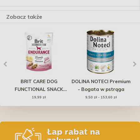
Zobacz także
a
BRIT CARE DOG
DOLINA NOTECI Premium
FUNCTIONAL SNACK
- Bogata w pstrąga
A
y 2
Endurance Lamb 150g
19,99 zł
9,50 zł - 153,60 zł
Łap rabat na