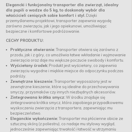
Elegancki i funkcjonalny transporter dla zwierząt, idealny
dla pupili o wadze do 5 kg, to doskonały wybór dla
właścicieli ceniących sobie komfort i styl.
Dzięki
przemyślanemu projektowi, transporter zapewnia wygodę
zarówno zwierzęciu, jak i jego opiekunowi, umożliwiając
bezpieczne i komfortowe podróżowanie.
CECHY PRODUKTU:
Praktyczne otwieranie:
Transporter otwiera się zarówno z
przodu, jak i z góry, co umożliwia łatwe wkładanie i wyjmowanie
zwierzęcia oraz daje mu większe poczucie swobody i komfortu.
Wyściełany środek:
Produkt jest wyściełany, co zapewnia
zwierzęciu wygodne i miękkie miejsce do odpoczynku podczas
podróży.
Zewnętrzne kieszenie:
Transporter wyposażony jest w
zewnętrzne kieszenie, które są idealne do przechowywania
smyczy, przysmaków czy innych niezbędnych akcesoriów.
Zintegrowana krótka smycz:
W środku znajduje się
zintegrowana krótka smycz, która zapobiega przypadkowemu
wyskoczeniu zwierzęcia z transportera, zapewniając mu
bezpieczeństwo.
Eleganckie wykończenie:
Transporter ma płócienne obicie ze
sztuczną skórą (z poliestru), co nadaje mu stylowy wygląd,
jednocześnie zapewniając trwałość i łatwość w utrzymaniu