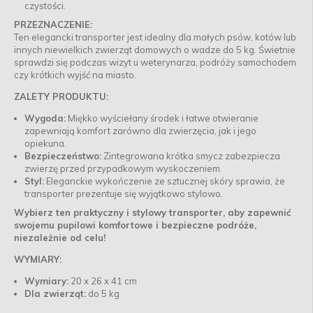
czystości.
PRZEZNACZENIE:
Ten elegancki transporter jest idealny dla małych psów, kotów lub
innych niewielkich zwierząt domowych o wadze do 5 kg. Świetnie
sprawdzi się podczas wizyt u weterynarza, podróży samochodem
czy krótkich wyjść na miasto.
ZALETY PRODUKTU:
Wygoda:
Miękko wyściełany środek i łatwe otwieranie
zapewniają komfort zarówno dla zwierzęcia, jak i jego
opiekuna.
Bezpieczeństwo:
Zintegrowana krótka smycz zabezpiecza
zwierzę przed przypadkowym wyskoczeniem.
Styl:
Eleganckie wykończenie ze sztucznej skóry sprawia, że
transporter prezentuje się wyjątkowo stylowo.
Wybierz ten praktyczny i stylowy transporter, aby zapewnić
swojemu pupilowi komfortowe i bezpieczne podróże,
niezależnie od celu!
WYMIARY:
Wymiary:
20 x 26 x 41 cm
Dla zwierząt:
do 5 kg