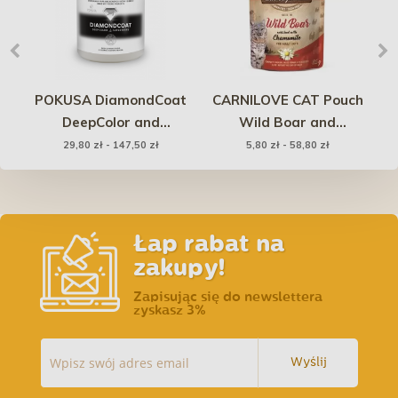
POKUSA DiamondCoat
CARNILOVE CAT Pouch
DeepColor and
Wild Boar and
au
SuperShine
Chamomile (saszetka)
M
29,80 zł - 147,50 zł
5,80 zł - 58,80 zł
Łap rabat na
zakupy!
Zapisując się do newslettera
zyskasz 3%
Wyślij