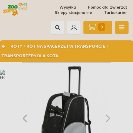
Wysyłka
Pomoc dla zwierząt
Sklepy stacjonarne
Turbokurier
0
/
/
KOTY
KOT NA SPACERZE I W TRANSPORCIE
TRANSPORTERY DLA KOTA