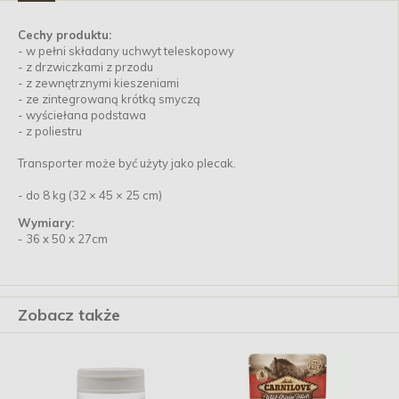
Cechy produktu:
- w pełni składany uchwyt teleskopowy
- z drzwiczkami z przodu
- z zewnętrznymi kieszeniami
- ze zintegrowaną krótką smyczą
- wyściełana podstawa
- z poliestru
Transporter może być użyty jako plecak.
- do 8 kg (32 × 45 × 25 cm)
Wymiary:
- 36 x 50 x 27cm
Zobacz także