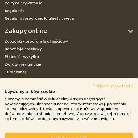
Polityka prywatności
Regulamin
Regulamin programu lojalnościowego
Zakupy online
Zoozonki - program lojalnościowy
Rabat lojalnościowy
Płatność i wysyłka
Zwroty i reklamacje
Turbokurier
Sklepy stacjonarne
Polityka prywatności
Używamy plików cookie
Adresy sklepów stacjonarnych
Możemy je zamieścić w celu analizy danych dotyczących
Godziny otwarcia sklepów
odwiedzających, ulepszenia naszej strony internetowej, pokazania
spersonalizowanych treści i zapewnienia Państwu wspaniałego
Aplikacja zoozone.pl
doświadczenia na stronie internetowej. Aby uzyskać więcej informacji
Zwroty i reklamacje
na temat plików cookie, których używamy, otwórz ustawienia.
Akceptuj wszystko