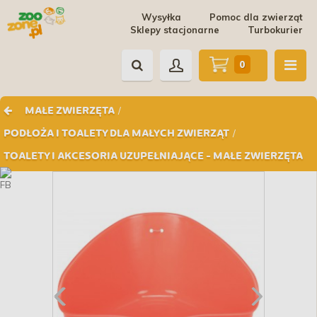
Wysyłka
Pomoc dla zwierząt
Sklepy stacjonarne
Turbokurier
0
/
MAŁE ZWIERZĘTA
/
PODŁOŻA I TOALETY DLA MAŁYCH ZWIERZĄT
TOALETY I AKCESORIA UZUPEŁNIAJĄCE - MAŁE ZWIERZĘTA