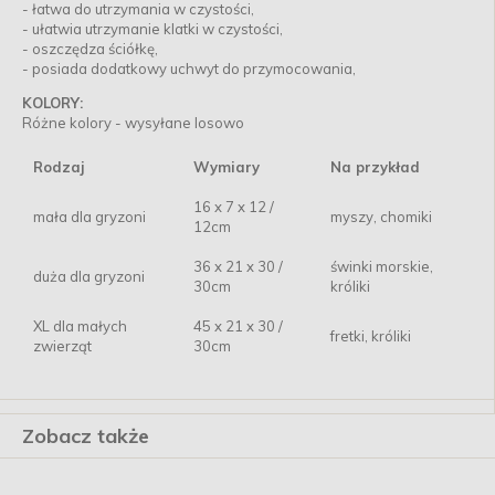
- łatwa do utrzymania w czystości,
- ułatwia utrzymanie klatki w czystości,
- oszczędza ściółkę,
- posiada dodatkowy uchwyt do przymocowania,
KOLORY:
Różne kolory - wysyłane losowo
Rodzaj
Wymiary
Na przykład
16 x 7 x 12 /
mała dla gryzoni
myszy, chomiki
12cm
36 x 21 x 30 /
świnki morskie,
duża dla gryzoni
30cm
króliki
XL dla małych
45 x 21 x 30 /
fretki, króliki
zwierząt
30cm
Zobacz także