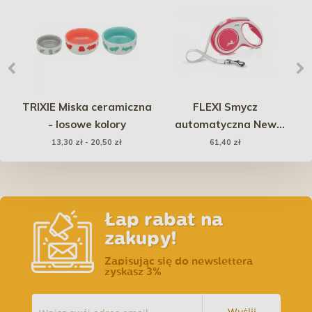
o
TRIXIE Miska ceramiczna
FLEXI Smycz
we
- losowe kolory
automatyczna New
Comfort XS taśma 3 m
13,30 zł - 20,50 zł
61,40 zł
do 12kg - Czerwona
Łap rabat na
zakupy!
Zapisując się do newslettera
zyskasz 3%