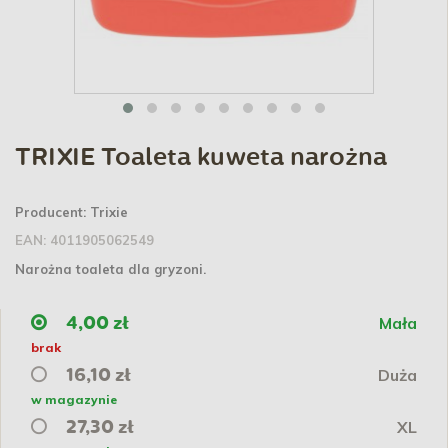
TRIXIE Toaleta kuweta narożna
Producent:
Trixie
EAN:
4011905062549
Narożna toaleta dla gryzoni.
Mała
4,00 zł
brak
Duża
16,10 zł
w magazynie
XL
27,30 zł