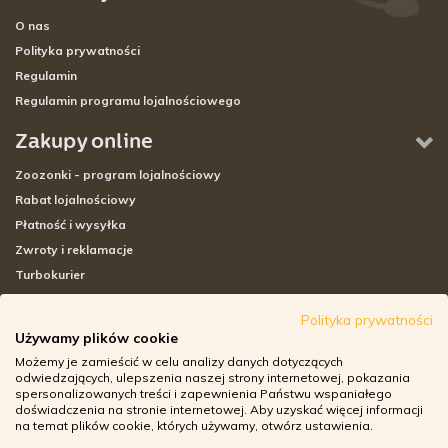
O nas
Polityka prywatności
Regulamin
Regulamin programu lojalnościowego
Zakupy online
Zoozonki - program lojalnościowy
Rabat lojalnościowy
Płatność i wysyłka
Zwroty i reklamacje
Turbokurier
Sklepy stacjonarne
Polityka prywatności
Używamy plików cookie
Adresy sklepów stacjonarnych
Możemy je zamieścić w celu analizy danych dotyczących
Godziny otwarcia sklepów
odwiedzających, ulepszenia naszej strony internetowej, pokazania
spersonalizowanych treści i zapewnienia Państwu wspaniałego
Aplikacja zoozone.pl
doświadczenia na stronie internetowej. Aby uzyskać więcej informacji
Zwroty i reklamacje
na temat plików cookie, których używamy, otwórz ustawienia.