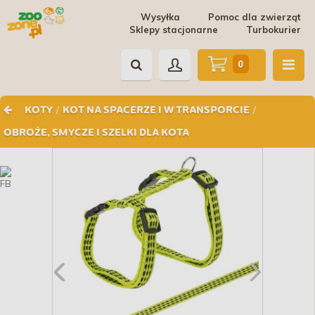
Wysyłka
Pomoc dla zwierząt
Sklepy stacjonarne
Turbokurier
0
/
/
KOTY
KOT NA SPACERZE I W TRANSPORCIE
OBROŻE, SMYCZE I SZELKI DLA KOTA