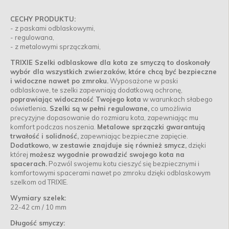
CECHY PRODUKTU:
- z paskami odblaskowymi,
- regulowana,
- z metalowymi sprzączkami,
TRIXIE Szelki odblaskowe dla kota ze smyczą to doskonały
wybór dla wszystkich zwierzaków, które chcą być bezpieczne
i widoczne nawet po zmroku.
Wyposażone w paski
odblaskowe, te szelki zapewniają dodatkową ochronę,
poprawiając widoczność Twojego kota
w warunkach słabego
oświetlenia
.
Szelki są w pełni regulowane,
co umożliwia
precyzyjne dopasowanie do rozmiaru kota, zapewniając mu
komfort podczas noszenia.
Metalowe sprzączki gwarantują
trwałość i solidność,
zapewniając bezpieczne zapięcie.
Dodatkowo, w zestawie znajduje się również smycz,
dzięki
której
możesz wygodnie prowadzić swojego kota na
spacerach.
Pozwól swojemu kotu cieszyć się bezpiecznymi i
komfortowymi spacerami nawet po zmroku dzięki odblaskowym
szelkom od TRIXIE.
Wymiary szelek:
22-42 cm / 10 mm
Długość smyczy: