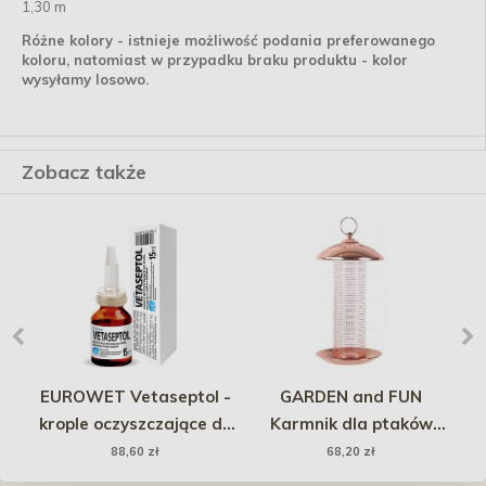
1,30 m
Różne kolory - istnieje możliwość podania preferowanego
koloru, natomiast w przypadku braku produktu - kolor
wysyłamy losowo.
Zobacz także
EUROWET Vetaseptol -
GARDEN and FUN
Z
a
krople oczyszczające do
Karmnik dla ptaków
oczu i nosa 15ml
wiszący z kratką 16 x 16
88,60 zł
68,20 zł
x 30,5 cm