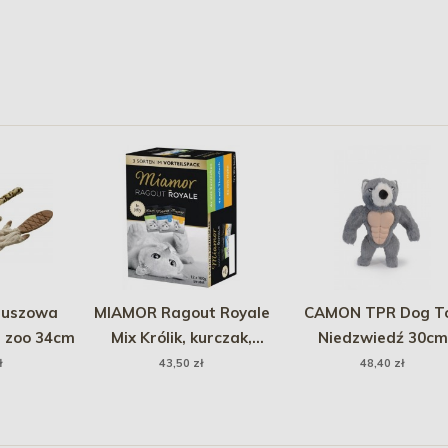
luszowa
MIAMOR Ragout Royale
CAMON TPR Dog T
e zoo 34cm
Mix Królik, kurczak,
Niedzwiedź 30cm
tuńczyk w galaretce 12x
ł
43,50 zł
48,40 zł
100g