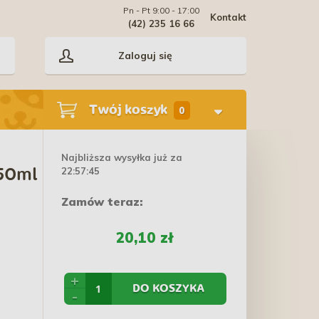
Pn - Pt 9:00 - 17:00
Kontakt
(42) 235 16 66
Zaloguj się
Twój koszyk
0
Najbliższa wysyłka już za
22:57:44
250ml
Zamów teraz:
20,10 zł
+
DO KOSZYKA
-