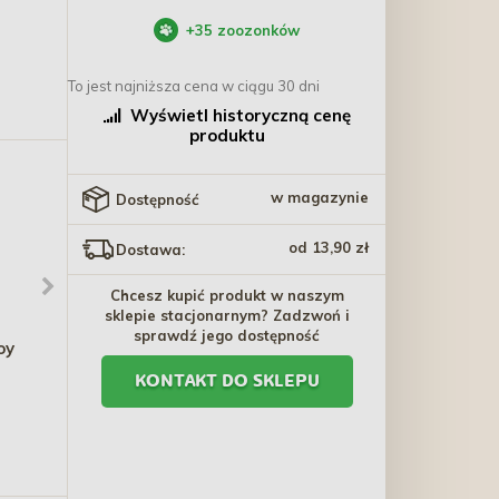
+
35
zoozonków
To jest najniższa cena w ciągu 30 dni
Wyświetl historyczną cenę
produktu
w magazynie
Dostępność
od 13,90 zł
Dostawa:
Chcesz kupić produkt w naszym
sklepie stacjonarnym? Zadzwoń i
sprawdź jego dostępność
oy
BALTICA PRZYSMAKI
HAM-STAKE Tunel
REGIONÓW mięsne paski
ziołowy 25 cm z otworem
KONTAKT DO SKLEPU
dla szczeniąt indyk 90g
17,90 zł
35,70 zł