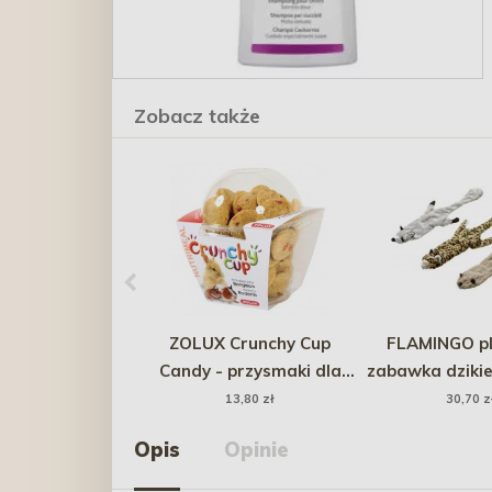
Zobacz także
ZOLUX Crunchy Cup
FLAMINGO p
Candy - przysmaki dla
zabawka dziki
gryzonia naturalne/z
13,80 zł
30,70 z
marchewką 200g
Opis
Opinie