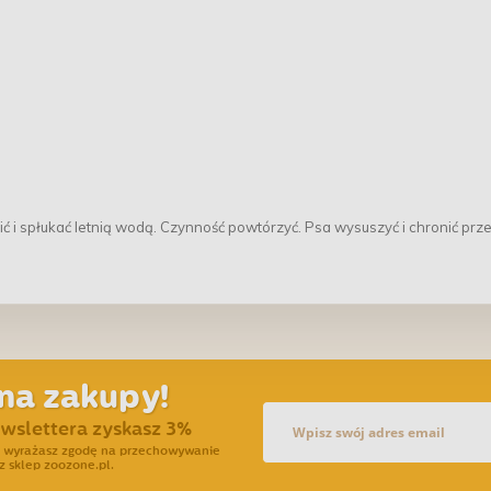
 i spłukać letnią wodą. Czynność powtórzyć. Psa wysuszyć i chronić prz
na zakupy!
ewslettera zyskasz 3%
ra wyrażasz zgodę na przechowywanie
z sklep zoozone.pl.