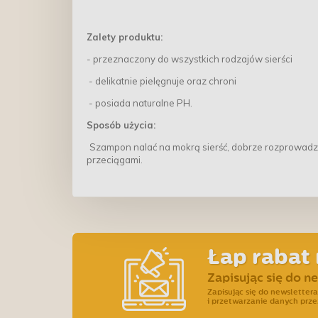
Zalety produktu:
- przeznaczony do wszystkich rodzajów sierści
- delikatnie pielęgnuje oraz chroni
- posiada naturalne PH.
Sposób użycia:
Szampon nalać na mokrą sierść, dobrze rozprowadzić
przeciągami.
Łap rabat 
Zapisując się do n
Zapisując się do newslette
i przetwarzanie danych prze