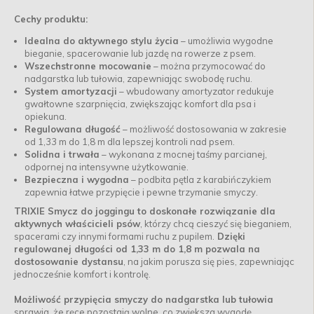
Cechy produktu:
Idealna do aktywnego stylu życia
– umożliwia wygodne
bieganie, spacerowanie lub jazdę na rowerze z psem.
Wszechstronne mocowanie
– można przymocować do
nadgarstka lub tułowia, zapewniając swobodę ruchu.
System amortyzacji
– wbudowany amortyzator redukuje
gwałtowne szarpnięcia, zwiększając komfort dla psa i
opiekuna.
Regulowana długość
– możliwość dostosowania w zakresie
od 1,33 m do 1,8 m dla lepszej kontroli nad psem.
Solidna i trwała
– wykonana z mocnej taśmy parcianej,
odpornej na intensywne użytkowanie.
Bezpieczna i wygodna
– podbita pętla z karabińczykiem
zapewnia łatwe przypięcie i pewne trzymanie smyczy.
TRIXIE Smycz do joggingu to doskonałe rozwiązanie dla
aktywnych właścicieli psów
, którzy chcą cieszyć się bieganiem,
spacerami czy innymi formami ruchu z pupilem.
Dzięki
regulowanej długości od 1,33 m do 1,8 m pozwala na
dostosowanie dystansu
, na jakim porusza się pies, zapewniając
jednocześnie komfort i kontrolę.
Możliwość przypięcia smyczy do nadgarstka lub tułowia
sprawia, że ręce pozostają wolne, co zwiększa wygodę