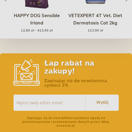
t
HAPPY DOG Sensible
VETEXPERT 4T Vet. Diet
Irland
Dermatosis Cat 2kg
12,80 zł - 413,60 zł
113,90 zł
Łap rabat na
zakupy!
Zapisując się do newslettera
zyskasz 3%
Wyślij
Zapisując się do newslettera wyrażasz zgodę na
przechowywanie i przetwarzanie danych przez sklep
zoozone.pl.