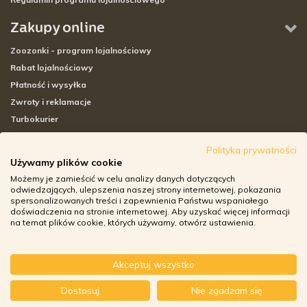
Zakupy online
Zoozonki - program lojalnościowy
Rabat lojalnościowy
Płatność i wysyłka
Zwroty i reklamacje
Turbokurier
Sklepy stacjonarne
Polityka prywatności
Używamy plików cookie
Adresy sklepów stacjonarnych
Możemy je zamieścić w celu analizy danych dotyczących
Godziny otwarcia sklepów
odwiedzających, ulepszenia naszej strony internetowej, pokazania
spersonalizowanych treści i zapewnienia Państwu wspaniałego
Aplikacja zoozone.pl
doświadczenia na stronie internetowej. Aby uzyskać więcej informacji
Zwroty i reklamacje
na temat plików cookie, których używamy, otwórz ustawienia.
Akceptuj wszystko
© ZOOZONE.PL 2018
Dostosuj
Nie zgadzam się
DESIGN BY TONIK