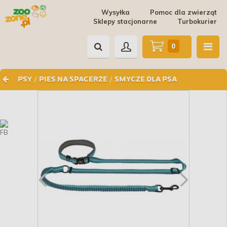
Wysyłka
Pomoc dla zwierząt
Sklepy stacjonarne
Turbokurier
0
/
/
PSY
PIES NA SPACERZE
SMYCZE DLA PSA