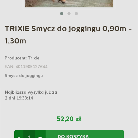
TRIXIE Smycz do joggingu 0,90m -
1,30m
Producent:
Trixie
EAN:
4011905127644
Smycz do joggingu
Najbliższa wysyłka już za
2 dni 19:33:14
52,20 zł
-
+
DO KOSZYKA