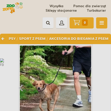
Wysyłka
Pomoc dla zwierząt
Sklepy stacjonarne
Turbokurier
0
/
/
PSY
SPORT Z PSEM
AKCESORIA DO BIEGANIA Z PSEM