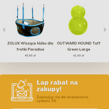
ZOLUX Wiszące łóżko dla
OUTWARD HOUND Tuff
B
fretki Paradise
Green Large
X
8x
45,60 zł
41,60 zł
Łap rabat na
zakupy!
Zapisując się do newslettera
zyskasz 3%