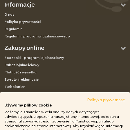
Informacje
O nas
Polityka prywatności
Regulamin
Regulamin programu lojalnościowego
Zakupy online
Zoozonki - program lojalnościowy
Rabat lojalnościowy
Płatność i wysyłka
Zwroty i reklamacje
Turbokurier
Sklepy stacjonarne
Polityka prywatności
Używamy plików cookie
Adresy sklepów stacjonarnych
Możemy je zamieścić w celu analizy danych dotyczących
Godziny otwarcia sklepów
odwiedzających, ulepszenia naszej strony internetowej, pokazania
spersonalizowanych treści i zapewnienia Państwu wspaniałego
Aplikacja zoozone.pl
doświadczenia na stronie internetowej. Aby uzyskać więcej informacji
Zwroty i reklamacje