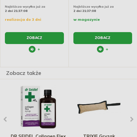
Najbliższa wysyłka już za
Najbliższa wysyłka już za
2 dni 21:37:08
2 dni 21:37:08
realizacja do 3 dni
w magazynie
ZOBACZ
ZOBACZ
+
+
Zobacz także
cza
DR SEIDEL Collagen Flex
TRIXIE Gryzak
E