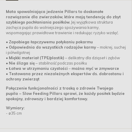
Mata spowalniająca jedzenie Pillars to doskonałe
rozwiązanie dla zwierzaków, które mają tendencję do zbyt
szybkiego pochłaniania posiłków.
Jej wyjątkowa struktura
zachęca pupila do wolniejszego spożywania karmy,
wspomagając prawidłowe trawienie i redukując ryzyko wzdęć.
•
Zapobiega łapczywemu połykaniu pokarmu
•
Odpowiednia do wszystkich rodzajów karmy
– mokrej, suchej
i półwilgotnej
•
Miękki materiał (TPE/plastik)
– delikatny dla dziąseł i zębów
•
Nie ślizga się
– stabilność podczas posiłku
•
Łatwa w utrzymaniu czystości
–
można myć w zmywarce
•
Testowana przez niezależnych ekspertów ds. dobrostanu i
ochrony zwierząt
Połączenie funkcjonalności z troską o zdrowie Twojego
pupila – Slow Feeding Pillars sprawi, że każdy posiłek będzie
spokojny, zdrowszy i bardziej komfortowy.
Wymiary:
- ø35 cm