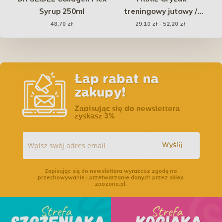
ska
Syrup 250ml
treningowy jutowy /
aport
48,70 zł
29,10 zł - 52,20 zł
Łap rabat na
zakupy!
Zapisując się do newslettera
zyskasz 3%
Wyślij
Zapisując się do newslettera wyrażasz zgodę na
przechowywanie i przetwarzanie danych przez sklep
zoozone.pl.