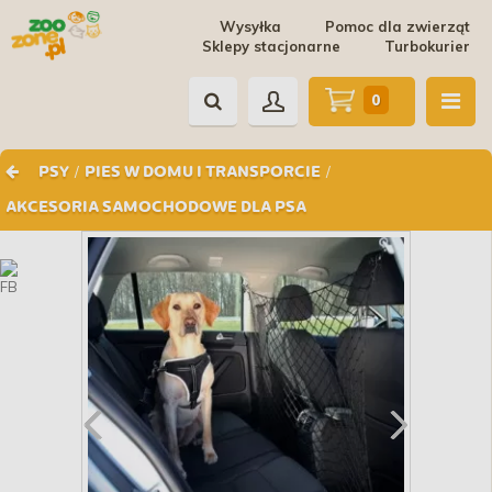
Wysyłka
Pomoc dla zwierząt
Sklepy stacjonarne
Turbokurier
0
/
/
PSY
PIES W DOMU I TRANSPORCIE
AKCESORIA SAMOCHODOWE DLA PSA