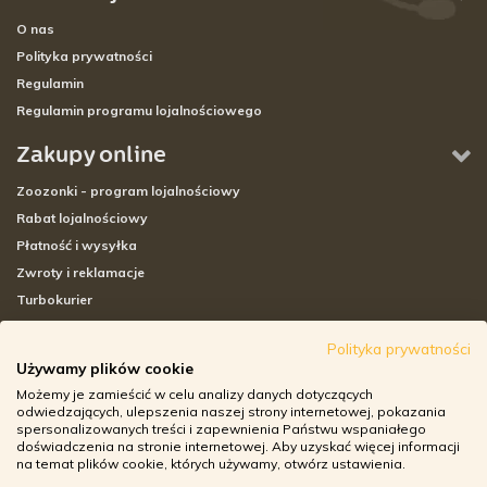
O nas
Polityka prywatności
Regulamin
Regulamin programu lojalnościowego
Zakupy online
Zoozonki - program lojalnościowy
Rabat lojalnościowy
Płatność i wysyłka
Zwroty i reklamacje
Turbokurier
Sklepy stacjonarne
Polityka prywatności
Używamy plików cookie
Adresy sklepów stacjonarnych
Możemy je zamieścić w celu analizy danych dotyczących
Godziny otwarcia sklepów
odwiedzających, ulepszenia naszej strony internetowej, pokazania
spersonalizowanych treści i zapewnienia Państwu wspaniałego
Aplikacja zoozone.pl
doświadczenia na stronie internetowej. Aby uzyskać więcej informacji
Zwroty i reklamacje
na temat plików cookie, których używamy, otwórz ustawienia.