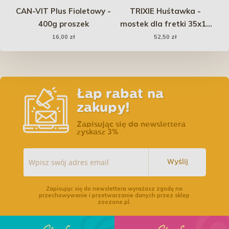
dla
CAN-VIT Plus Fioletowy -
TRIXIE Huśtawka -
TR
400g proszek
mostek dla fretki 35x15
0g
cm
16,00 zł
52,50 zł
Łap rabat na
zakupy!
Zapisując się do newslettera
zyskasz 3%
Wyślij
Zapisując się do newslettera wyrażasz zgodę na
przechowywanie i przetwarzanie danych przez sklep
zoozone.pl.