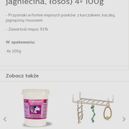
jagniecina, łosoś) 4× 100g
- Przysmaki w formie mięsnych pasków: z kurczakiem, kaczką,
jagnięciną i łososiem
- Zawartość mięsa: 91%
W opakowaniu:
4x 100g
Zobacz także