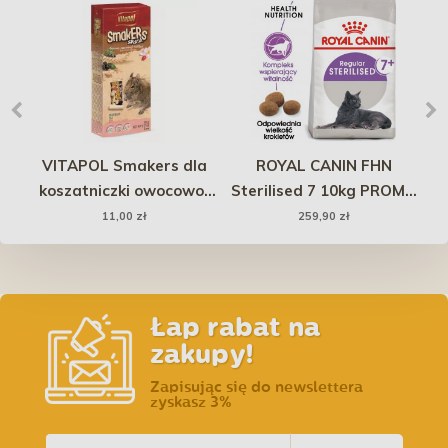
ka
VITAPOL Smakers dla
ROYAL CANIN FHN
T
la
koszatniczki owocowo-
Sterilised 7 10kg PROMO
2x
orzechowy 2 szt.
Uszkodzenie
11,00 zł
259,90 zł
Łap rabat na
zakupy!
Zapisując się do newslettera
zyskasz 3%