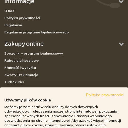
Informacje
O nas
Polityka prywatności
Regulamin
Regulamin programu lojalnościowego
Zakupy online
Zoozonki - program lojalnościowy
Rabat lojalnościowy
Płatność i wysyłka
Zwroty i reklamacje
Turbokurier
Sklepy stacjonarne
Polityka prywatności
Używamy plików cookie
Adresy sklepów stacjonarnych
Możemy je zamieścić w celu analizy danych dotyczących
Godziny otwarcia sklepów
odwiedzających, ulepszenia naszej strony internetowej, pokazania
spersonalizowanych treści i zapewnienia Państwu wspaniałego
Aplikacja zoozone.pl
doświadczenia na stronie internetowej. Aby uzyskać więcej informacji
Zwroty i reklamacje
na temat plików cookie, których używamy, otwórz ustawienia.