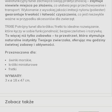
wielofunkcyjny tunel zachwyca swoją praktycznością –
zajmuje
niewiele miejsca po złożeniu,
co ułatwia jego przechowywanie i
transport. Wykonanie z wysokiej jakości imitacji nylonu (poliester)
gwarantuje trwałość i łatwość czyszczenia,
co jest niezwykle
ważne w przypadku akcesoriów dla zwierząt.
TRIXIE Potrójny tunel dla królika / fretki to idealne rozwiązanie,
które łączy w sobie funkcjonalność, bezpieczeństwo i rozrywkę.
To więcej niż tylko zabawka – to przestrzeń, która stymuluje
naturalne instynkty Twojego zwierzaka, oferując mu godziny
świetnej zabawy i aktywności.
Przeznaczona dla:
świnki morskie,
króliki miniaturowe
fretki
WYMIARY:
3 x ø 18 x 47 cm,
Zobacz także