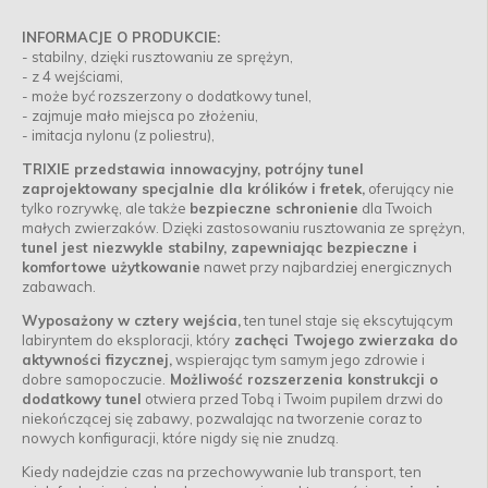
INFORMACJE O PRODUKCIE:
- stabilny, dzięki rusztowaniu ze sprężyn,
- z 4 wejściami,
- może być rozszerzony o dodatkowy tunel,
- zajmuje mało miejsca po złożeniu,
- imitacja nylonu (z poliestru),
TRIXIE przedstawia innowacyjny, potrójny tunel
zaprojektowany specjalnie dla królików i fretek,
oferujący nie
tylko rozrywkę, ale także
bezpieczne schronienie
dla Twoich
małych zwierzaków. Dzięki zastosowaniu rusztowania ze sprężyn,
tunel jest niezwykle stabilny, zapewniając bezpieczne i
komfortowe użytkowanie
nawet przy najbardziej energicznych
zabawach.
Wyposażony w cztery wejścia,
ten tunel staje się ekscytującym
labiryntem do eksploracji, który
zachęci Twojego zwierzaka do
aktywności fizycznej,
wspierając tym samym jego zdrowie i
dobre samopoczucie.
Możliwość rozszerzenia konstrukcji o
dodatkowy tunel
otwiera przed Tobą i Twoim pupilem drzwi do
niekończącej się zabawy, pozwalając na tworzenie coraz to
nowych konfiguracji, które nigdy się nie znudzą.
Kiedy nadejdzie czas na przechowywanie lub transport, ten