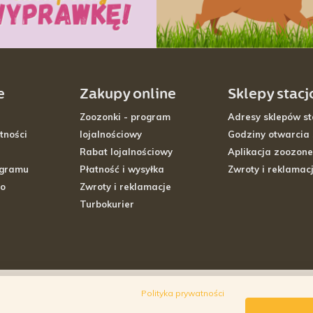
e
Zakupy online
Sklepy stac
Zoozonki - program
Adresy sklepów st
tności
lojalnościowy
Godziny otwarcia
Rabat lojalnościowy
Aplikacja zoozone
ogramu
Płatność i wysyłka
Zwroty i reklamac
go
Zwroty i reklamacje
Turbokurier
Polityka prywatności