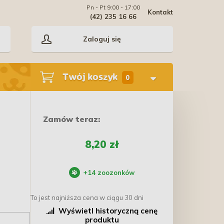
Pn - Pt 9:00 - 17:00
Kontakt
(42) 235 16 66
Zaloguj się
Twój koszyk
0
Zamów teraz:
8,20 zł
+
14
zoozonków
To jest najniższa cena w ciągu 30 dni
Wyświetl historyczną cenę
produktu