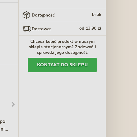
brak
Dostępność
od 13,90 zł
Dostawa:
Chcesz kupić produkt w naszym
sklepie stacjonarnym? Zadzwoń i
sprawdź jego dostępność
KONTAKT DO SKLEPU
epa
MACED Psiakość z kaczką
ACANA DOG Adult Large
nie
500g
Breed
o
46,10 zł
293,30 zł - 586,60 zł