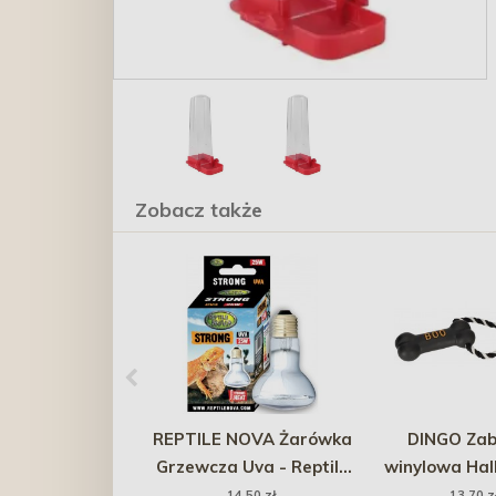
Zobacz także
REPTILE NOVA Żarówka
DINGO Za
Grzewcza Uva - Reptile
winylowa Hal
Nova Strong 25W
Sznur z koś
14,50 zł
13,70 z