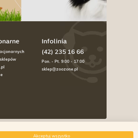
jonarne
Infolinia
(42) 235 16 66
acjonarnych
 sklepów
Pon. - Pt. 9:00 - 17:00
.pl
sklep@zoozone.pl
je
Akceptuj wszystko