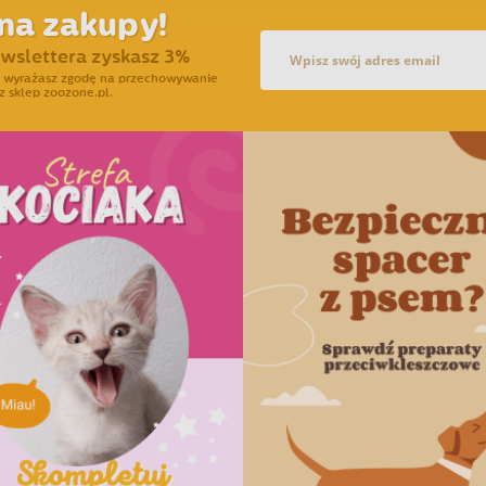
na zakupy!
ewslettera zyskasz 3%
ra wyrażasz zgodę na przechowywanie
z sklep zoozone.pl.