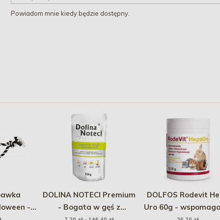
Powiadom mnie kiedy będzie dostępny.
bawka
DOLINA NOTECI Premium
DOLFOS Rodevit H
loween -
- Bogata w gęś z
Uro 60g - wspomaga
cią BOO
ziemniakami (Saszetka)
układu moczoweg
ł
7,20 zł - 146,40 zł
26,70 zł