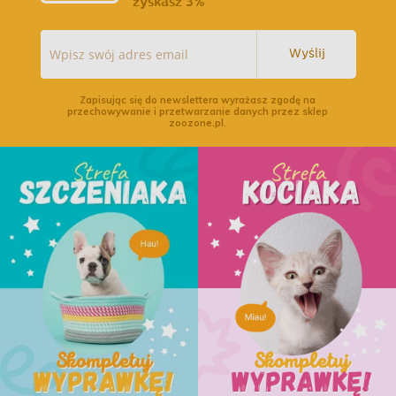
zyskasz 3%
Wyślij
Zapisując się do newslettera wyrażasz zgodę na
przechowywanie i przetwarzanie danych przez sklep
zoozone.pl.