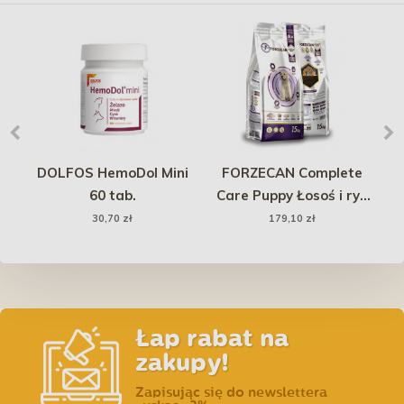
DOLFOS HemoDol Mini
FORZECAN Complete
MO
60 tab.
Care Puppy Łosoś i ryż
15kg
30,70 zł
179,10 zł
Łap rabat na
zakupy!
Zapisując się do newslettera