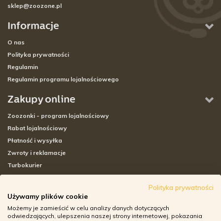
sklep@zoozone.pl
Informacje
O nas
Polityka prywatności
Regulamin
Regulamin programu lojalnościowego
Zakupy online
Zoozonki - program lojalnościowy
Rabat lojalnościowy
Płatność i wysyłka
Zwroty i reklamacje
Turbokurier
Sklepy stacjonarne
Polityka prywatności
Używamy plików cookie
Adresy sklepów stacjonarnych
Możemy je zamieścić w celu analizy danych dotyczących
Godziny otwarcia sklepów
odwiedzających, ulepszenia naszej strony internetowej, pokazania