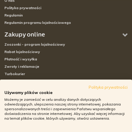
O nas
Polityka prywatności
Regulamin
Regulamin programu lojalnościowego
Zakupy online
Zoozonki - program lojalnościowy
Rabat lojalnościowy
Płatność i wysyłka
Zwroty i reklamacje
Turbokurier
Sklepy stacjonarne
Polityka prywatności
Używamy plików cookie
Adresy sklepów stacjonarnych
Możemy je zamieścić w celu analizy danych dotyczących
Godziny otwarcia sklepów
odwiedzających, ulepszenia naszej strony internetowej, pokazania
spersonalizowanych treści i zapewnienia Państwu wspaniałego
Aplikacja zoozone.pl
doświadczenia na stronie internetowej. Aby uzyskać więcej informacji
Zwroty i reklamacje
na temat plików cookie, których używamy, otwórz ustawienia.