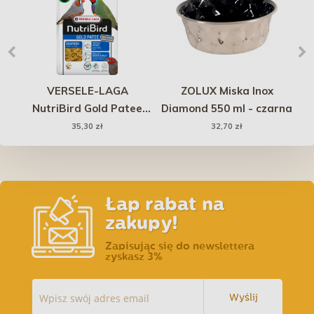
re
VERSELE-LAGA
ZOLUX Miska Inox
N
r
NutriBird Gold Patee
Diamond 550 ml - czarna
Su
ta
Tropical Finches -
S
35,30 zł
32,70 zł
pokarm jajeczny dla
l
tropikalnych łuszczaków
1kg
Łap rabat na
zakupy!
Zapisując się do newslettera
zyskasz 3%
Wyślij