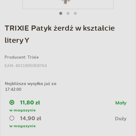
TRIXIE Patyk żerdź w kształcie
litery Y
Producent:
Trixie
EAN:
4011905058764
Najbliższa wysyłka już za
17:41:59
Mały
11,80 zł
w magazynie
Duży
14,90 zł
w magazynie