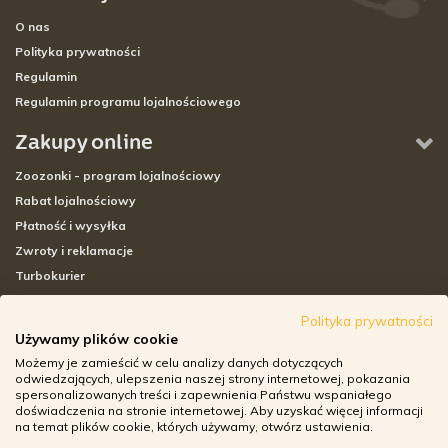
O nas
Polityka prywatności
Regulamin
Regulamin programu lojalnościowego
Zakupy online
Zoozonki - program lojalnościowy
Rabat lojalnościowy
Płatność i wysyłka
Zwroty i reklamacje
Turbokurier
Sklepy stacjonarne
Polityka prywatności
Używamy plików cookie
Adresy sklepów stacjonarnych
Możemy je zamieścić w celu analizy danych dotyczących
Godziny otwarcia sklepów
odwiedzających, ulepszenia naszej strony internetowej, pokazania
spersonalizowanych treści i zapewnienia Państwu wspaniałego
Aplikacja zoozone.pl
doświadczenia na stronie internetowej. Aby uzyskać więcej informacji
Zwroty i reklamacje
na temat plików cookie, których używamy, otwórz ustawienia.