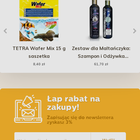
d
TETRA Wafer Mix 15 g
Zestaw dla Maltańczyka:
 -
saszetka
Szampon i Odżywka
zi
SUPER BENO
8,40 zł
61,70 zł
PROFESSIONAL
Łap rabat na
zakupy!
Zapisując się do newslettera
zyskasz 3%