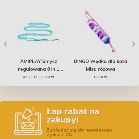
i i
AMIPLAY Smycz
DINGO Wędka dla kota
regulowana 8 in 1
Mizu różowa
Samba - Turkusowy
47,29 zł - 68,19 zł
18,70 zł
Łap rabat na
zakupy!
Zapisując się do newslettera
zyskasz 3%