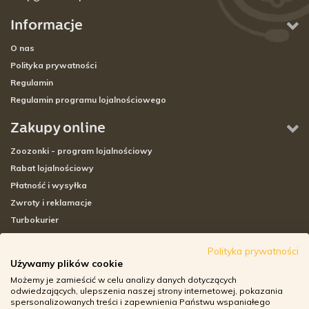
Informacje
O nas
Polityka prywatności
Regulamin
Regulamin programu lojalnościowego
Zakupy online
Zoozonki - program lojalnościowy
Rabat lojalnościowy
Płatność i wysyłka
Zwroty i reklamacje
Turbokurier
Sklepy stacjonarne
Polityka prywatności
Używamy plików cookie
Adresy sklepów stacjonarnych
Możemy je zamieścić w celu analizy danych dotyczących
Godziny otwarcia sklepów
odwiedzających, ulepszenia naszej strony internetowej, pokazania
spersonalizowanych treści i zapewnienia Państwu wspaniałego
Aplikacja zoozone.pl