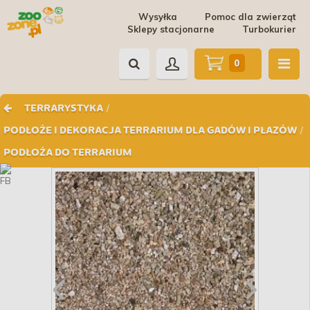
Wysyłka
Pomoc dla zwierząt
Sklepy stacjonarne
Turbokurier
0
/
TERRARYSTYKA
/
PODŁOŻE I DEKORACJA TERRARIUM DLA GADÓW I PŁAZÓW
PODŁOŻA DO TERRARIUM