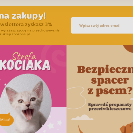
na zakupy!
ewslettera zyskasz 3%
ra wyrażasz zgodę na przechowywanie
z sklep zoozone.pl.