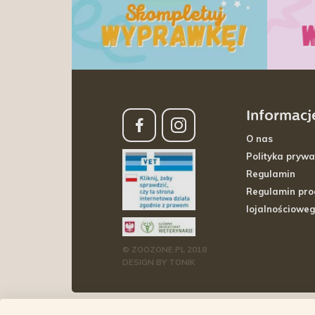
Informacj
O nas
Polityka prywa
Regulamin
Regulamin pr
lojalnościowe
© ZOOZONE.PL 2018
DESIGN BY TONIK