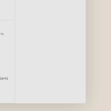
 ta
jącej