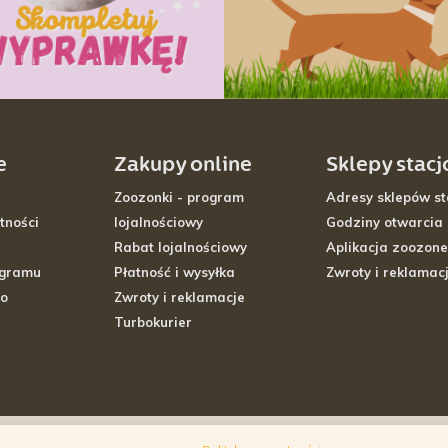
e
Zakupy online
Sklepy stac
Zoozonki - program
Adresy sklepów st
tności
lojalnościowy
Godziny otwarcia
Rabat lojalnościowy
Aplikacja zoozone
ogramu
Płatność i wysyłka
Zwroty i reklamac
go
Zwroty i reklamacje
Turbokurier