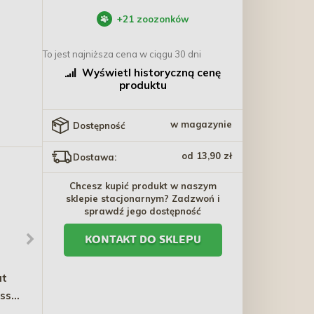
+
21
zoozonków
To jest najniższa cena w ciągu 30 dni
Wyświetl historyczną cenę
produktu
w magazynie
Dostępność
od 13,90 zł
Dostawa:
Chcesz kupić produkt w naszym
sklepie stacjonarnym? Zadzwoń i
sprawdź jego dostępność
KONTAKT DO SKLEPU
at
TRIXIE Domek dla
AQUA NOVA Złączki
ess
królików Natura
fontannowe do NP-2000 i
zewnętrzny 42x43x51 cm
NP-3000, zestaw
228,30 zł
44,20 zł