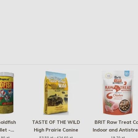
oldfish
TASTE OF THE WILD
BRIT Raw Treat C
let -
High Prairie Canine
Indoor and Antistr
y pokarm
40g
,90 zł
53,50 zł - 424,60 zł
19,70 zł