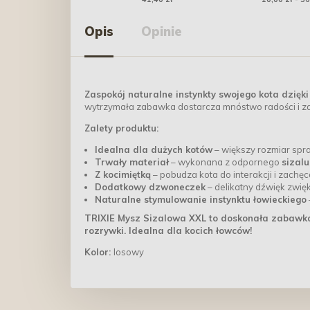
dla złotych
Opis
Opinie
Zaspokój naturalne instynkty swojego kota dzięki
wytrzymała zabawka dostarcza mnóstwo radości i z
Zalety produktu:
Idealna dla dużych kotów
– większy rozmiar spr
Trwały materiał
– wykonana z odpornego
sizalu
Z kocimiętką
– pobudza kota do interakcji i zachę
Dodatkowy dzwoneczek
– delikatny dźwięk zwię
Naturalne stymulowanie instynktu łowieckiego
TRIXIE Mysz Sizalowa XXL to doskonała zabawka,
rozrywki. Idealna dla kocich łowców!
Kolor:
losowy