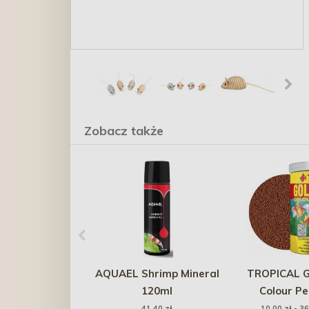
Zobacz także
AQUAEL Shrimp Mineral
TROPICAL G
120ml
Colour Pel
wybarwiając
41,40 zł
10,00 zł - 36