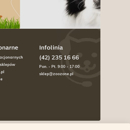
jonarne
Infolinia
(42) 235 16 66
acjonarnych
 sklepów
Pon. - Pt. 9:00 - 17:00
.pl
sklep@zoozone.pl
je