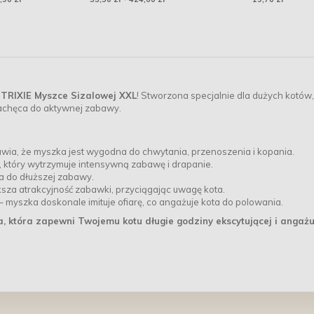
 rybek
TRIXIE Myszce Sizalowej XXL
! Stworzona specjalnie dla dużych kotów,
achęca do aktywnej zabawy.
awia, że myszka jest wygodna do chwytania, przenoszenia i kopania.
, który wytrzymuje intensywną zabawę i drapanie.
ca do dłuższej zabawy.
ksza atrakcyjność zabawki, przyciągając uwagę kota.
– myszka doskonale imituje ofiarę, co angażuje kota do polowania.
 która zapewni Twojemu kotu długie godziny ekscytującej i angażu